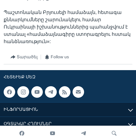
Պաշտոնական Բրյուսելի համաձայն, հետագա
քննարկումները շարունակելու համար
Ուկրաինայի իշխանություններից պահանջվում է
ստանալ «համաձայնագիրը ստորագրելու հստակ
հանձնառություն»:
Տարածել
Follow us
ՀԵՏԵՒԵՔ ՄԵԶ
ԻՆՖՈՐՄԱՑԻՈՆ
ՕԳՏԱԿԱՐ ՀՂՈՒՄՆԵՐ