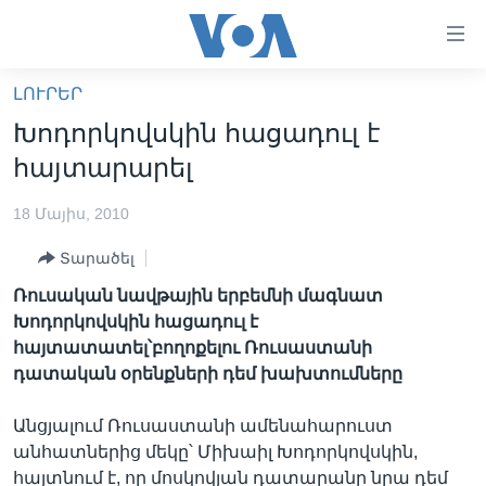
Մատչելի
հղումներ
անցնել
ԼՈՒՐԵՐ
հիմնական
ԳԼԽԱՎՈՐ ԷՋ
Խոդորկովսկին հացադուլ է
բովանդակությանը
ԼՈՒՐԵՐ
անցնել
հայտարարել
հիմնական
ՍՓՅՈՒՌՔ
բովանդակությանը
18 Մայիս, 2010
ՏԵՍԱՆՅՈՒԹԵՐ
հիմնական
Տարածել
բովանդակություն
ՖԻԼՄԵՐ
Ռուսական նավթային երբեմնի մագնատ
ՄԵՐ ՄԱՍԻՆ
ՖԻԼՄԵՐ
Խոդորկովսկին հացադուլ է
հայտատատել՝բողոքելու Ռուսաստանի
ՈՒԿՐԱԻՆԱԿԱՆ ՊԱՏԵՐԱԶՄ
IN ENGLISH
ՄԵՐ ՄԱՍԻՆ
դատական օրենքների դեմ խախտումները
«ԱՄԵՐԻԿԱՅԻ ՁԱՅՆ»-Ի ԿԱՆՈՆԱԴՐՈՒԹՅՈՒՆ
Learning English
Անցյալում Ռուսաստանի ամենահարուստ
ԿԱՊ ՄԵԶ ՀԵՏ
անհատներից մեկը՝ Միխաիլ Խոդորկովսկին,
ՀԵՏԵՒԵՔ ՄԵԶ
հայտնում է, որ մոսկովյան դատարանը նրա դեմ