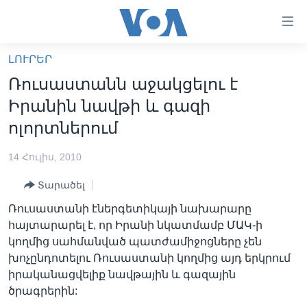
Մատչելի
հղումներ
անցնել
ԼՈՒՐԵՐ
հիմնական
ԳԼԽԱՎՈՐ ԷՋ
Ռուսաստանն աջակցելու է
բովանդակությանը
ԼՈՒՐԵՐ
անցնել
Իրանին նավթի և գազի
հիմնական
ՍՓՅՈՒՌՔ
ոլորտներում
բովանդակությանը
ՏԵՍԱՆՅՈՒԹԵՐ
հիմնական
14 Հուլիս, 2010
բովանդակություն
ՖԻԼՄԵՐ
Տարածել
ՄԵՐ ՄԱՍԻՆ
ՖԻԼՄԵՐ
Ռուսաստանի էներգետիկայի նախարարը
ՈՒԿՐԱԻՆԱԿԱՆ ՊԱՏԵՐԱԶՄ
IN ENGLISH
ՄԵՐ ՄԱՍԻՆ
հայտարարել է, որ Իրանի նկատմամբ ՄԱԿ-ի
կողմից սահմանված պատժամիջոցները չեն
«ԱՄԵՐԻԿԱՅԻ ՁԱՅՆ»-Ի ԿԱՆՈՆԱԴՐՈՒԹՅՈՒՆ
Learning English
խոչընդոտելու Ռուսաստանի կողմից այդ երկրում
ԿԱՊ ՄԵԶ ՀԵՏ
իրականացվելիք նավթային և գազային
ծրագրերին:
ՀԵՏԵՒԵՔ ՄԵԶ