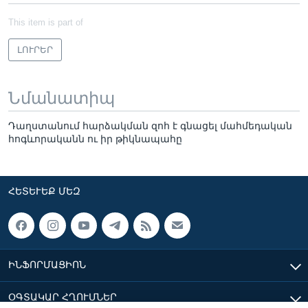
This item is part of
ԼՈՒՐԵՐ
Նմանատիպ
Դաղստանում հարձակման զոհ է գնացել մահմեդական
հոգևորականն ու իր թիկնապահը
ՀԵՏԵՒԵՔ ՄԵԶ
ԻՆՖՈՐՄԱՑԻՈՆ
ՕԳՏԱԿԱՐ ՀՂՈՒՄՆԵՐ