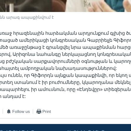
նն արագ ապաքինվում է
առաջ հրազենային հարձակման արդյունքում գլխից ծ
տացած ամերիկացի կոնգրեսական Գաբրիելլե Գիֆորդ
ե մեծ առաջընթաց է գրանցվել նրա ապաքինման հարցո
երով, Արիզոնա նահանգը ներկայացնող կոնգրեսակա
անց բժշկական սարքավորումների օգնության և կարող
հայտել ամբողջական նախադասություններով:
ույս ունեն, որ Գիֆորդն այնքան կապաքինվի, որ եկո
րտեղ ստանում է իր բուժումները, կկարողանա մեկնել
ապարհելու իր ամուսնուն, որը «Էնդեվըր» տիեզերա
 անդամ է:
Follow us
Print