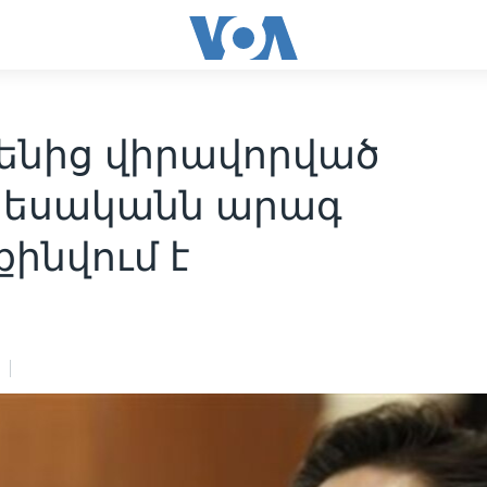
ենից վիրավորված
րեսականն արագ
ինվում է