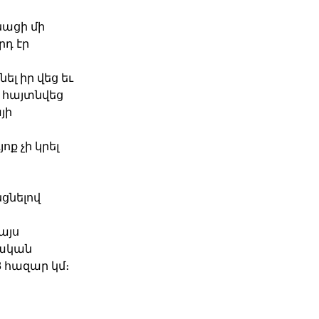
նացի մի
րդ էր
լ իր վեց եւ
բ հայտնվեց
յի
ք չի կրել
ցնելով
այս
նական
 հազար կմ։