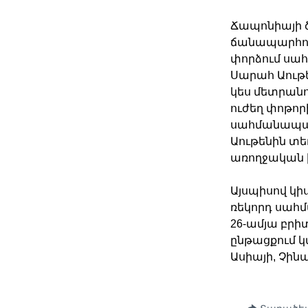
Ճապոնիայի ծ
ճանապարհորդ
փորձում սահ
Սարահ Աութե
կես մետրանո
ուժեղ փոթոր
սահմանապահ
Աութենին տե
առողջական 
Այսպիսով կի
ռեկորդ սահմ
26-ամյա բրի
ընթացքում կ
Ասիայի, Չին