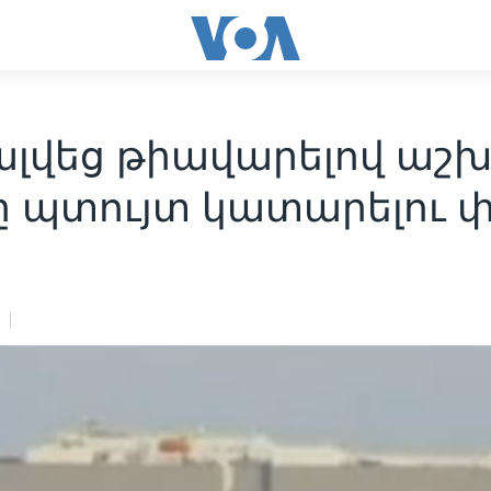
լվեց թիավարելով աշ
ջը պտույտ կատարելու 