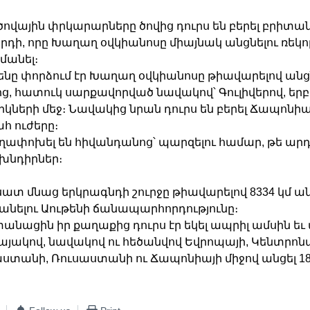
ովային փրկարարները ծովից դուրս են բերել բրիտա
ի, որը Խաղաղ օվկիանոսը միայնակ անցնելու ռեկո
մանել։
նը փորձում էր
Խաղաղ օվկիանոսը
թիավարելով անցնե
ց, հատուկ սարքավորված նավակով՝ Գուլիվերով, եր
իկների մեջ։ Նավակից նրան դուրս են բերել Ճապոնիա
 ուժերը։
ղափոխել են հիվանդանոց՝ պարզելու համար, թե արդյո
խնդիրներ։
սատ մնաց երկրագնդի շուրջը թիավարելով 8334 կմ ան
անելու Աութենի ճանապարհորդությունը։
տանացին իր քաղաքից դուրս էր եկել ապրիլ ամսին եւ 
այակով, նավակով ու հեծանվով Եվրոպայի, Կենտրո
աստանի, Ռուսաստանի ու Ճապոնիայի միջով անցել 18