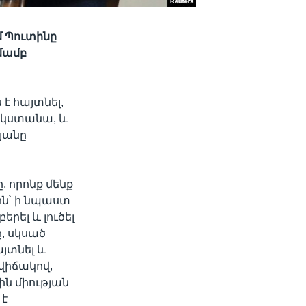
մ Պուտինը
տմամբ
է հայտնել,
 կստանա, և
թյանը
, որոնք մենք
րին՝ ի նպաստ
րել և լուծել
ը, սկսած
յտնել և
վիճակով,
ին միության
 է