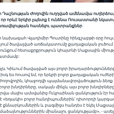
Դաշնության Ժողովին ուղղված ամենամյա ուղերձու
է, որ որևէ երկիր չպետք է ունենա Ռուսաստանի նկա
ռավելության հասնելու պատրանքներ
նախագահ Վլադիմիր Պուտինը հինգշաբթի օրը հույս 
այում ծավալված առճակատումը քաղաքական լուծում
յունքում հետաքրքրություն կհայտնի Մաքսային միու
կատմամբ:
նչև Կիևում ծավալված այս բոլոր իրադարձությունները
 իսկ ես հուսով եմ, որ երկրի բոլոր քաղաքական ուժե
ժողովրդին, կհաջողվի պայմանավորվածություն ձեռք բե
ոլոր խնդիրները, սակայն մինչև այս բոլոր խնդիրներ
վա մայիս ամսվանից Ուկրաինան ցանկություն էր հա
է «եռյակի» բոլոր հանդիպումներին՝ դիտորդի կարգա
է քննարկումներին և բազմիցս հանդես է եկել Մաքսայ
աձայնություններին միանալու ցանկությամբ», - ասել