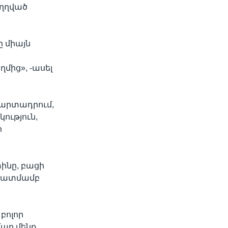
ւղղված
ը միայն
ղմից», -ասել
 պարտադրում,
ություն,
ի
ինը, բացի
 նկատմամբ
բոլոր
ար մենք