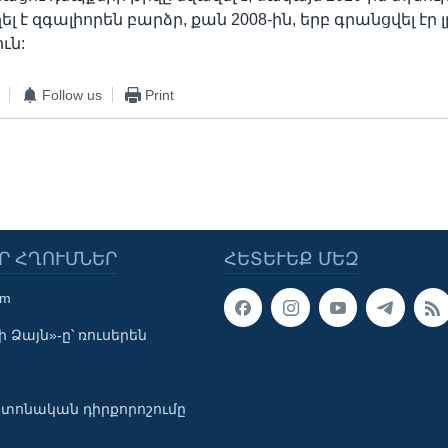
ել է զգալիորեն բարձր, քան 2008-ին, երբ գրանցվել էր
ւն:
Follow us
Print
Ր ՀՂՈՒՄՆԵՐ
ՀԵՏԵՒԵՔ ՄԵԶ
om
 Ձայն»-ը՝ ռուսերեն
տոնական դիրքորոշումը