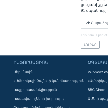
ցուցանիշը եղ
91 սպանությո
Տարածել
This item is part of
ԼՈՒՐԵՐ
ԻՆՖՈՐՄԱՑԻՈՆ
ՕԳՏԱԿԱ
Մեր մասին
VOANews.c
Learning English
«Ամերիկայի Ձայն»-ի կանոնադրություն
«Ամերիկայի
Կայքի հասանելիություն
BBG Direct
ՀԵՏԵՒԵՔ ՄԵԶ
Կառավարիչների խորհուրդ
ԱՄՆ-ի պաշ
Օգտագործման պայմանները և