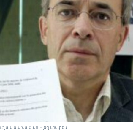
ության նախագահ Բլեզ Լեմփեն