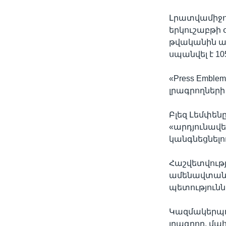
Լրատվամիջոց
երկուշաբթի 
թվականին ա
սպանվել է 10
«Press Embl
լրագրողների 
Բլեզ Լեմփենը
«արդյունավ
կանգնեցնելո
Հաշվետվութ
ամենավտանգա
պետություննե
Կազմակերպու
լրագրող, մահ