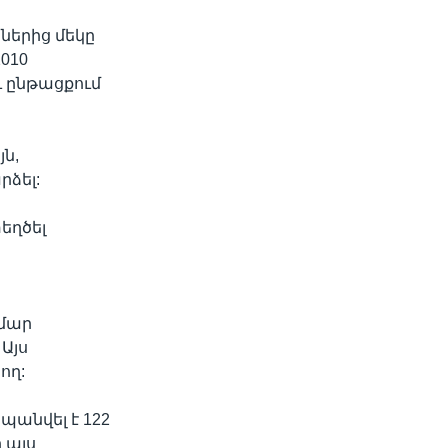
ներից մեկը
010
 ընթացքում
ն,
րձել:
տեղծել
մար
Այս
ող:
պանվել է 122
 այս