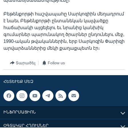
պատասխանատվությունը։
Բեթենքորթի հաշվապահը Սարկոզիին մեղադրում
է նաեւ Բեթենքորթի ընտանեկան կալվածքը
հաճախակի այցելելու եւ նրանից կանխիկ
գումարներ պարունակող ծրարներ ընդունելու մեջ,
1990-ական թվականներին, երբ Սարկոզին Փարիզի
արվարձաններից մեկի քաղաքպետն էր։
Տարածել
Follow us
ՀԵՏԵՒԵՔ ՄԵԶ
ԻՆՖՈՐՄԱՑԻՈՆ
ՕԳՏԱԿԱՐ ՀՂՈՒՄՆԵՐ