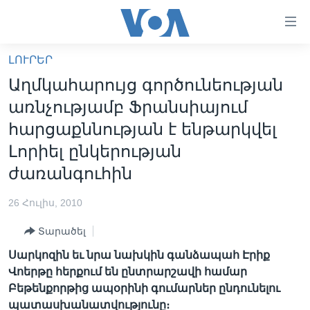
Մատչելի
հղումներ
անցնել
ԼՈՒՐԵՐ
հիմնական
ԳԼԽԱՎՈՐ ԷՋ
Աղմկահարույց գործունեության
բովանդակությանը
ԼՈՒՐԵՐ
անցնել
առնչությամբ Ֆրանսիայում
հիմնական
ՍՓՅՈՒՌՔ
հարցաքննության է ենթարկվել
բովանդակությանը
ՏԵՍԱՆՅՈՒԹԵՐ
Լորիել ընկերության
հիմնական
բովանդակություն
ժառանգուհին
ՖԻԼՄԵՐ
ՄԵՐ ՄԱՍԻՆ
ՖԻԼՄԵՐ
26 Հուլիս, 2010
ՈՒԿՐԱԻՆԱԿԱՆ ՊԱՏԵՐԱԶՄ
IN ENGLISH
ՄԵՐ ՄԱՍԻՆ
Տարածել
«ԱՄԵՐԻԿԱՅԻ ՁԱՅՆ»-Ի ԿԱՆՈՆԱԴՐՈՒԹՅՈՒՆ
Սարկոզին եւ նրա նախկին գանձապահ Էրիք
Learning English
Վոերթը հերքում են ընտրարշավի համար
ԿԱՊ ՄԵԶ ՀԵՏ
Բեթենքորթից ապօրինի գումարներ ընդունելու
ՀԵՏԵՒԵՔ ՄԵԶ
պատասխանատվությունը։