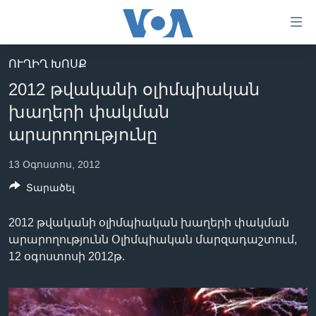
Մատչելի
հղումներ
անցնել
ՈՒՂԻՂ ԽՈՍՔ
հիմնական
ԳԼԽԱՎՈՐ ԷՋ
2012 թվականի օլիմպիական
բովանդակությանը
ԼՈՒՐԵՐ
անցնել
խաղերի փակման
հիմնական
ՍՓՅՈՒՌՔ
արարողությունը
բովանդակությանը
ՏԵՍԱՆՅՈՒԹԵՐ
հիմնական
13 Օգոստոս, 2012
բովանդակություն
ՖԻԼՄԵՐ
Տարածել
ՄԵՐ ՄԱՍԻՆ
ՖԻԼՄԵՐ
2012 թվականի օլիմպիական խաղերի փակման
ՈՒԿՐԱԻՆԱԿԱՆ ՊԱՏԵՐԱԶՄ
IN ENGLISH
ՄԵՐ ՄԱՍԻՆ
արարողությունն Օլիմպիական մարզադաշտում,
«ԱՄԵՐԻԿԱՅԻ ՁԱՅՆ»-Ի ԿԱՆՈՆԱԴՐՈՒԹՅՈՒՆ
12 օգոստոսի 2012թ.
Learning English
ԿԱՊ ՄԵԶ ՀԵՏ
ՀԵՏԵՒԵՔ ՄԵԶ