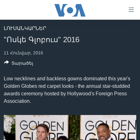
Մատչելի
հղումներ
անցնել
ԼՈՒՍԱՆԿԱՐՆԵՐ
հիմնական
ԳԼԽԱՎՈՐ ԷՋ
"Ոսկե Գլոբուս" 2016
բովանդակությանը
ԼՈՒՐԵՐ
անցնել
11 Հունվար, 2016
հիմնական
ՍՓՅՈՒՌՔ
բովանդակությանը
Տարածել
ՏԵՍԱՆՅՈՒԹԵՐ
հիմնական
բովանդակություն
ՖԻԼՄԵՐ
Low necklines and backless gowns dominated this year's
Golden Globes red carpet looks - the annual star-studded
ՄԵՐ ՄԱՍԻՆ
ՖԻԼՄԵՐ
awards ceremony hosted by Hollywood's Foreign Press
ՈՒԿՐԱԻՆԱԿԱՆ ՊԱՏԵՐԱԶՄ
IN ENGLISH
ՄԵՐ ՄԱՍԻՆ
Association.
«ԱՄԵՐԻԿԱՅԻ ՁԱՅՆ»-Ի ԿԱՆՈՆԱԴՐՈՒԹՅՈՒՆ
Learning English
ԿԱՊ ՄԵԶ ՀԵՏ
ՀԵՏԵՒԵՔ ՄԵԶ