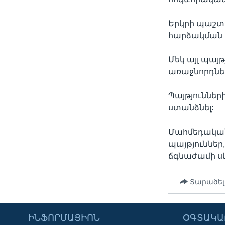
Երկրի պաշտ
հարձակման թ
Մեկ այլ պայ
առաջնորդներ
Պայթյուննե
ստանձնել:
Մահմեդական 
պայթյուննե
ճգնաժամի սկ
Տարածել
ԻՆՖՈՐՄԱՑԻՈՆ
ՕԳՏԱԿԱ