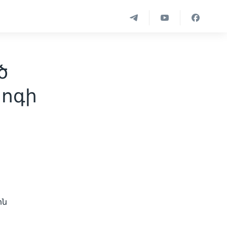
ծ
հոգի
ին