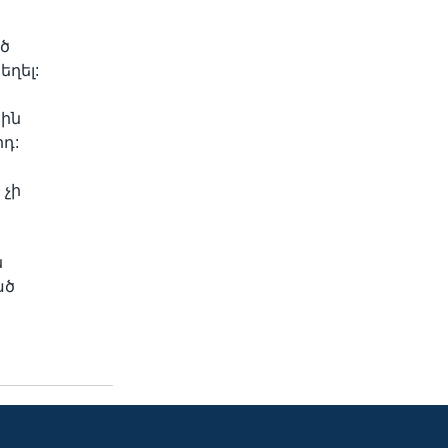
ծ
ղել:
յին
դ:
 չի
ն
ած