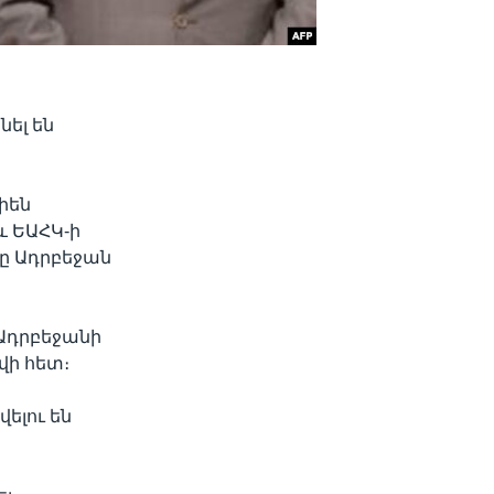
ել են
իեն
և ԵԱՀԿ-ի
ը Ադրբեջան
 Ադրբեջանի
ի հետ։
ելու են