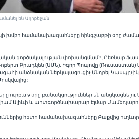
մանել են Ադրբեջան
սկի խմբի համանախագահները հինգշաբթի օրը ժաման
վական գործակալության փոխանցմամբ, Բեռնար Ֆաս
Ռոբերտ Բրադկեն (ԱՄՆ), Իգոր Պոպովը (Ռուսաստան) 
ագահի անձնական ներկայացուցիչ Անդրեյ Կասպրչիկ
Մոսկվայից։
ը ուրբաթ օրը բանակցություններ են անցկացնելու
համ Ալիևի և արտգործնախարար Էլմար Մամեդյարով
ւններից հետո համանախագահները Բաքվից ուղևորվ