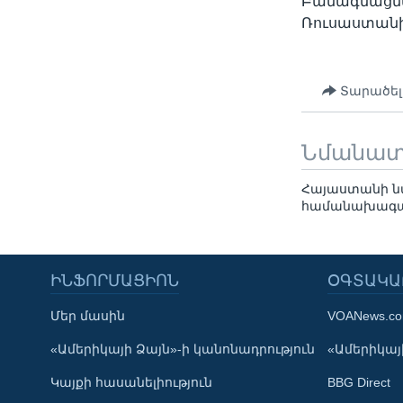
Բանագնացներ
Ռուսաստանի
Տարածել
Նմանա
Հայաստանի նա
համանախագա
ԻՆՖՈՐՄԱՑԻՈՆ
ՕԳՏԱԿԱ
Մեր մասին
VOANews.c
Learning English
«Ամերիկայի Ձայն»-ի կանոնադրություն
«Ամերիկայի
Կայքի հասանելիություն
BBG Direct
ՀԵՏԵՒԵՔ ՄԵԶ