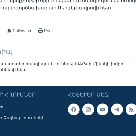
ը երեքշաբթի օրը Մոսկվայում հանդիպում են ունեց
 արտգործնախարար Սերգեյ Լավրովի հետ։
Follow us
Print
տիպ
խագահը հանդիպում է ունեցել ԵԱՀԿ-ի Մինսկի խմբի
հների հետ
Ր ՀՂՈՒՄՆԵՐ
ՀԵՏԵՒԵՔ ՄԵԶ
om
 Ձայն»-ը՝ ռուսերեն