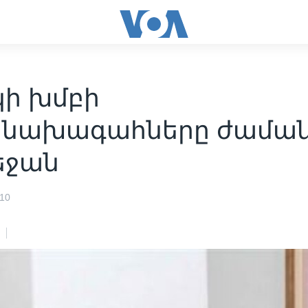
կի խմբի
նախագահները ժամանե
եջան
010