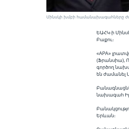
Մինսկի խմբի համանախագահները ժա
ԵԱՀԿ-ի Մին
Բաքու։
«APA» լրատ
(Ֆրանսիա), 
գործող նախ
են ժամանել 
Բանագնացներ
նախագահ Իլ
Բանակցությո
Երևան։