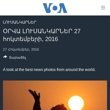
Մատչելի
հղումներ
անցնել
ԼՈՒՍԱՆԿԱՐՆԵՐ
հիմնական
ԳԼԽԱՎՈՐ ԷՋ
ՕՐՎԱ ԼՈՒՍԱՆԿԱՐՆԵՐ 27
բովանդակությանը
ԼՈՒՐԵՐ
անցնել
հոկտեմբերի, 2016
հիմնական
ՍՓՅՈՒՌՔ
բովանդակությանը
27 Հոկտեմբեր, 2016
ՏԵՍԱՆՅՈՒԹԵՐ
հիմնական
Տարածել
բովանդակություն
ՖԻԼՄԵՐ
A look at the best news photos from around the world.
ՄԵՐ ՄԱՍԻՆ
ՖԻԼՄԵՐ
ՈՒԿՐԱԻՆԱԿԱՆ ՊԱՏԵՐԱԶՄ
IN ENGLISH
ՄԵՐ ՄԱՍԻՆ
«ԱՄԵՐԻԿԱՅԻ ՁԱՅՆ»-Ի ԿԱՆՈՆԱԴՐՈՒԹՅՈՒՆ
Learning English
ԿԱՊ ՄԵԶ ՀԵՏ
ՀԵՏԵՒԵՔ ՄԵԶ