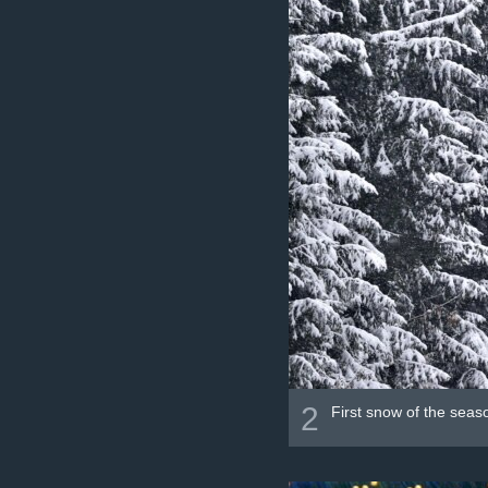
2
First snow of the seas