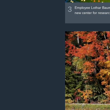
3
Employee Lothar Baum 
new center for resea