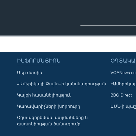
ԻՆՖՈՐՄԱՑԻՈՆ
ՕԳՏԱԿԱ
Մեր մասին
VOANews.c
Learning English
«Ամերիկայի Ձայն»-ի կանոնադրություն
«Ամերիկայի
Կայքի հասանելիություն
BBG Direct
ՀԵՏԵՒԵՔ ՄԵԶ
Կառավարիչների խորհուրդ
ԱՄՆ-ի պաշ
Օգտագործման պայմանները և
գաղտնիության ծանուցումը
Լեզուներ