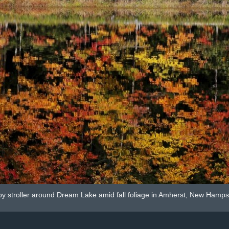
 stroller around Dream Lake amid fall foliage in Amherst, New Hampsh