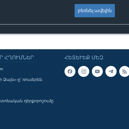
բեռնել ավելին
Ր ՀՂՈՒՄՆԵՐ
ՀԵՏԵՒԵՔ ՄԵԶ
om
 Ձայն»-ը՝ ռուսերեն
տոնական դիրքորոշումը