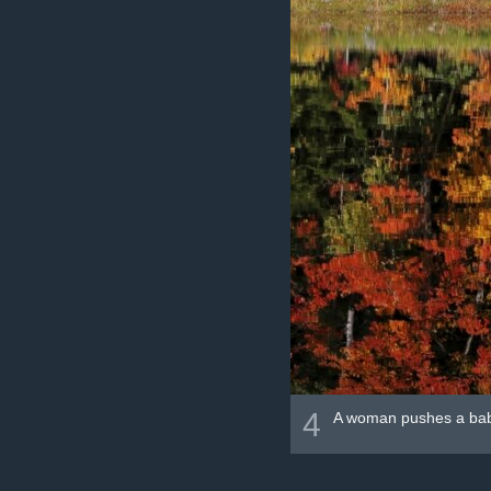
4
A woman pushes a baby