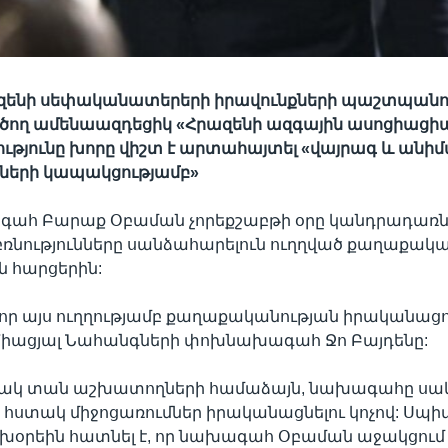
ազենի սեփականատերերի իրավունքների պաշտպանո
ործող ամենաազդեցիկ «Հրազենի ազգային ասոցիացի
ւթյունը խորը վիշտ է արտահայտել «վայրագ և անի
նների կապակցությամբ»
գահ Բարաք Օբաման չորեքշաբթի օրը կանդրադառ
ռնությունները սանձահարելուն ուղղված քաղաքակ
 հարցերին:
 որ այս ուղղությամբ քաղաքականության իրականաց
Միացյալ Նահանգների փոխնախագահ Ջո Բայդենը:
ակ տան աշխատողների համաձայն, նախագահը սակ
ևէ հստակ միջոցառումներ իրականացնելու կոչով: Ս
խօրեին հատնել է, որ նախագահ Օբաման աջակցու