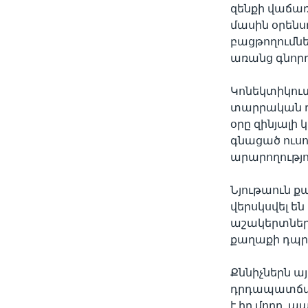
զենքի վաճա
մասին օրենս
բացթողումնե
առանց գնոր
Կոնեկտիկուտ
տարրական դպ
օրը զինյալի
գնացած ուսո
արարողությո
Նյութաուն ք
վերսկսվել են
աշակերտները
քաղաքի դպրո
Քննիչներն ա
դրդապատճառ
է իր մորը, 