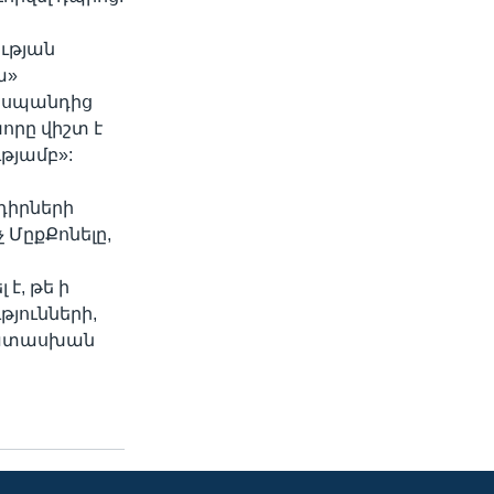
ւթյան
ա»
ծ սպանդից
որը վիշտ է
թյամբ»:
սդիրների
ՄըքՔոնելը,
ն
է, թե ի
յունների,
ապատասխան