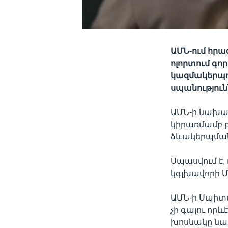
ԱՄՆ-ում հր
ոլորտում գ
կազմակերպո
սպանությու
ԱՄՆ-ի նախա
կիրառմամբ բ
ձևակերպման
Սպասվում է,
կգլխավորի 
ԱՄՆ-ի Սպիտ
չի գալու որ
խոսնակը նա