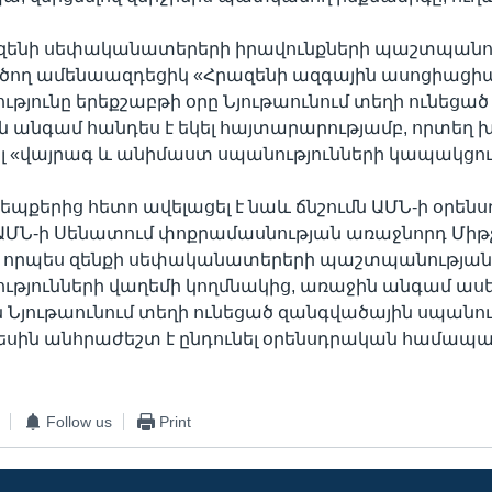
ազենի սեփականատերերի իրավունքների պաշտպանո
ործող ամենաազդեցիկ «Հրազենի ազգային ասոցիացի
թյունը երեքշաբթի օրը Նյութաունում տեղի ունեցա
 անգամ հանդես է եկել հայտարարությամբ, որտեղ խ
 «վայրագ և անիմաստ սպանությունների կապակցու
դեպքերից հետո ավելացել է նաև ճնշումն ԱՄՆ-ի օրեն
ՄՆ-ի Սենատում փոքրամասնության առաջնորդ Միթչ 
 է որպես զենքի սեփականատերերի պաշտպանությա
թյունների վաղեմի կողմնակից, առաջին անգամ ասել 
յութաունում տեղի ունեցած զանգվածային սպանութ
րեսին անհրաժեշտ է ընդունել օրենսդրական համ
Follow us
Print