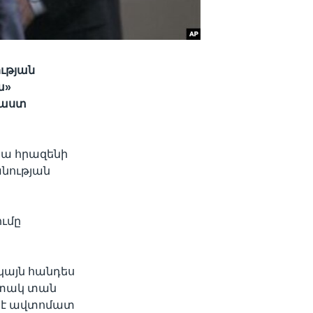
ւթյան
ա»
մաստ
նա հրազենի
անության
ումը
այն հանդես
պիտակ տան
մ է ավտոմատ