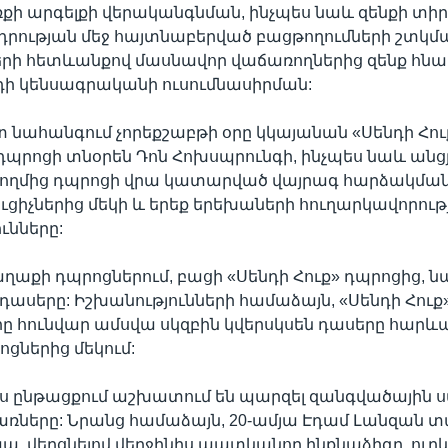
ռքի արգելքի վերականգնման, ինչպես նաև զենքի 
դրության մեջ հայտնաբերված բացթողումների շտկմ
րի հետևանքով մասնավոր վաճառողներից զենք հնար
դի կենսագրականի ուսումնասիրման:
 նահանգում չորեքշաբթի օրը կկայանան «Սենդի Հու
րոցի տնօրեն Դոն Հոխսպրունգի, ինչպես նաև անցյ
 կողմից դպրոցի վրա կատարված վայրագ հարձակման
ւցիչներից մեկի և երեք երեխաների հուղարկավորութ
ւնները:
աղաքի դպրոցներում, բացի «Սենդի Հուք» դպրոցից, 
 դասերը: Իշխանությունների համաձայն, «Սենդի Հուք
 հունվար ամսվա սկզբին կվերսկսեն դասերը հարև
ցներից մեկում:
յս ընթացքում աշխատում են պարզել զանգվածային 
ները: Նրանց համաձայն, 20-ամյա Էդամ Լանզան տ
ապա, վերցնելով վերջինիս պատկանող ինքնաձիգը, ուղև