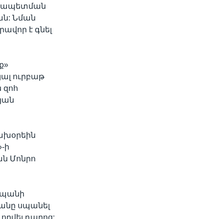
տիրապետման
ան: Նման
ավոր է գնել
ք»
ալ ուրբաթ
 զոհ
յան
նախօրեին
»-ի
ան Մոնրո
սպանի
անը սպանել
որվել դպրոց: