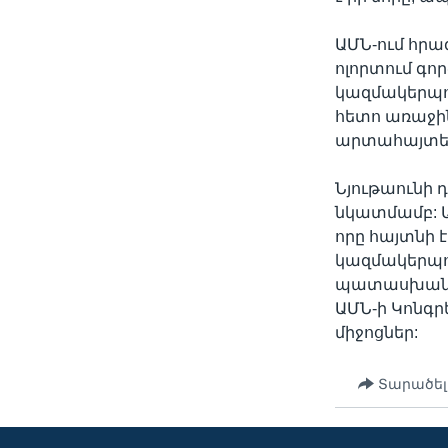
ԱՄՆ-ում հր
ոլորտում գ
կազմակերպու
հետո առաջին
արտահայտել
Նյութաունի 
նկատմամբ: Ա
որը հայտնի
կազմակերպու
պատասխան Ն
ԱՄՆ-ի Կոնգ
միջոցներ:
Տարածել