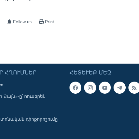
Follow us
Print
Ր ՀՂՈՒՄՆԵՐ
ՀԵՏԵՒԵՔ ՄԵԶ
om
 Ձայն»-ը՝ ռուսերեն
տոնական դիրքորոշումը