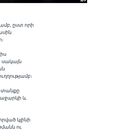
մբ, ըստ որի
ասին
ր։
յիս
 սակայն
ան
ւղղությամբ։
խատանքը
ռաջարկի և
րված կլինի
մանն ու