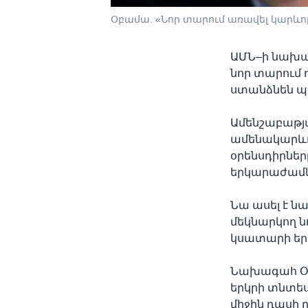
Օբամա. «Նոր տարում առավել կարևոր է
ԱՄՆ–ի նախա
նոր տարում
ստանձնեն պ
Ամենշաբաթյա
ամենակարևո
օրենսդիրնե
երկարաժամկե
Նա ասել է ն
մեկնարկող ն
կսատարի երկ
Նախագահ Օբ
երկրի տնտե
միջին դասի 