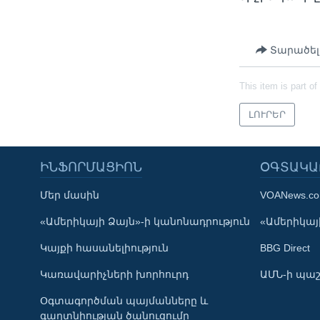
Տարածել
This item is part of
ԼՈՒՐԵՐ
ԻՆՖՈՐՄԱՑԻՈՆ
ՕԳՏԱԿԱ
Մեր մասին
VOANews.c
Learning English
«Ամերիկայի Ձայն»-ի կանոնադրություն
«Ամերիկայի
Կայքի հասանելիություն
BBG Direct
ՀԵՏԵՒԵՔ ՄԵԶ
Կառավարիչների խորհուրդ
ԱՄՆ-ի պաշ
Օգտագործման պայմանները և
գաղտնիության ծանուցումը