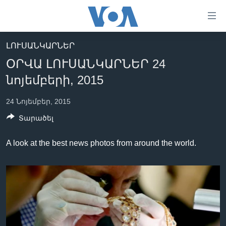
Մատչելի
հղումներ
անցնել
ԼՈՒՍԱՆԿԱՐՆԵՐ
հիմնական
ԳԼԽԱՎՈՐ ԷՋ
ՕՐՎԱ ԼՈՒՍԱՆԿԱՐՆԵՐ 24
բովանդակությանը
ԼՈՒՐԵՐ
անցնել
նոյեմբերի, 2015
հիմնական
ՍՓՅՈՒՌՔ
բովանդակությանը
24 Նոյեմբեր, 2015
ՏԵՍԱՆՅՈՒԹԵՐ
հիմնական
Տարածել
բովանդակություն
ՖԻԼՄԵՐ
A look at the best news photos from around the world.
ՄԵՐ ՄԱՍԻՆ
ՖԻԼՄԵՐ
ՈՒԿՐԱԻՆԱԿԱՆ ՊԱՏԵՐԱԶՄ
IN ENGLISH
ՄԵՐ ՄԱՍԻՆ
«ԱՄԵՐԻԿԱՅԻ ՁԱՅՆ»-Ի ԿԱՆՈՆԱԴՐՈՒԹՅՈՒՆ
Learning English
ԿԱՊ ՄԵԶ ՀԵՏ
ՀԵՏԵՒԵՔ ՄԵԶ