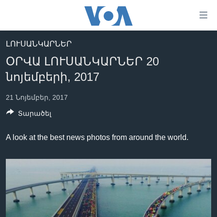
Մատչելի
հղումներ
անցնել
ԼՈՒՍԱՆԿԱՐՆԵՐ
հիմնական
ԳԼԽԱՎՈՐ ԷՋ
ՕՐՎԱ ԼՈՒՍԱՆԿԱՐՆԵՐ 20
բովանդակությանը
ԼՈՒՐԵՐ
անցնել
նոյեմբերի, 2017
հիմնական
ՍՓՅՈՒՌՔ
բովանդակությանը
21 Նոյեմբեր, 2017
ՏԵՍԱՆՅՈՒԹԵՐ
հիմնական
Տարածել
բովանդակություն
ՖԻԼՄԵՐ
A look at the best news photos from around the world.
ՄԵՐ ՄԱՍԻՆ
ՖԻԼՄԵՐ
ՈՒԿՐԱԻՆԱԿԱՆ ՊԱՏԵՐԱԶՄ
IN ENGLISH
ՄԵՐ ՄԱՍԻՆ
«ԱՄԵՐԻԿԱՅԻ ՁԱՅՆ»-Ի ԿԱՆՈՆԱԴՐՈՒԹՅՈՒՆ
Learning English
ԿԱՊ ՄԵԶ ՀԵՏ
ՀԵՏԵՒԵՔ ՄԵԶ