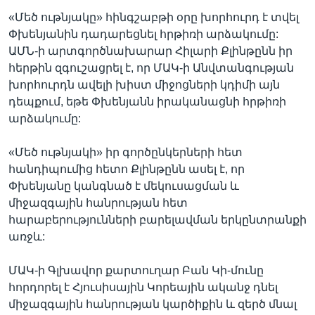
«Մեծ ութնյակը» հինգշաբթի օրը խորհուրդ է տվել
Փխենյանին դադարեցնել հրթիռի արձակումը:
ԱՄՆ-ի արտգործնախարար Հիլարի Քլինթընն իր
հերթին զգուշացրել է, որ ՄԱԿ-ի Անվտանգության
խորհուրդն ավելի խիստ միջոցների կդիմի այն
դեպքում, եթե Փխենյանն իրականացնի հրթիռի
արձակումը:
«Մեծ ութնյակի» իր գործընկերների հետ
հանդիպումից հետո Քլինթընն ասել է, որ
Փխենյանը կանգնած է մեկուսացման և
միջազգային հանրության հետ
հարաբերությունների բարելավման երկընտրանքի
առջև:
ՄԱԿ-ի Գլխավոր քարտուղար Բան Կի-մունը
հորդորել է Հյուսիսային Կորեային ականջ դնել
միջազգային հանրության կարծիքին և զերծ մնալ