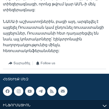
տիեզերագնացի, որոնց թվում կար ԱՄՆ-ի մեկ
տիեզերագնաց:
ՆԱՍԱ-ի աշխատողներին, բացի այդ, արգելվել է
այցելել Ռուսաստան կամ ընդունել ռուսաստանցի
այցելուներ, Ռուսաստանի հետ դադարեցվել են
նաև այլ կոնտակտները՝ էլեկտրոնային
հաղորդակցությունից մինչև
հեռուստակոնֆերանսները:
Տարածել
Follow us
ՀԵՏԵՒԵՔ ՄԵԶ
ԻՆՖՈՐՄԱՑԻՈՆ