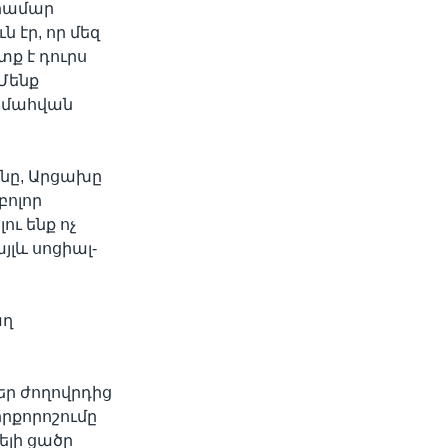
 համար
 էր, որ մեզ
տք է դուրս
 Մենք
ը մահվան
անը, Արցախը
բոլոր
ու ենք ոչ
լև սոցիալ-
աղ
եր ժողովրդից
րքորոշումը
ելի ցածր