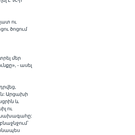
ել ԼՂՀ-ի
զատ ու
ցու ծոցում
րել մեր
նքը», - ասել
դրվեց,
ւն: Արցախի
ցրին և
լ ու
ի նախագահը:
 բնաջնջում`
տոնապես