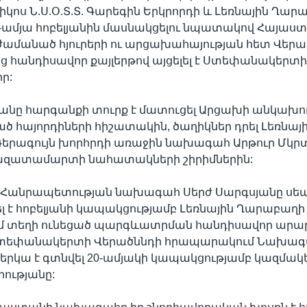
իկոս Ն.Ս.Օ.Տ.Տ. Գարեգին Երկրորդի և Լեռնային Ղար
-ամյա հոբելյանին մասնակցելու նպատակով Հայաստ
ժամանած հյուրերի ու արցախահայության հետ Վերա
 հանդիսավոր քայլերթով այցելել է Ստեփանակերտ
ր:
յանը հարգանքի տուրք է մատուցել Արցախի անկախո
ծ հայորդիների հիշատակին, ծաղիկներ դրել Լեռնայ
երագույն խորհրդի առաջին նախագահ Արթուր Մկրտ
զատամարտի նահատակների շիրիմներին:
Հանրապետության նախագահ Սերժ Սարգսյանը սեպ
լ է հոբելյանի կապակցությամբ Լեռնային Ղարաբա
մ տեղի ունեցած պարգևատրման հանդիսավոր արար
Ստեփանակերտի Վերածննդի հրապարակում Նախագ
ներկա է գտնվել 20-ամյակի կապակցությամբ կազմա
ությանը: