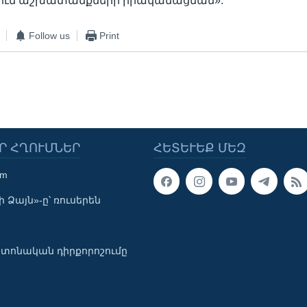
ում աշխատանքների իրականացման»:
Follow us
Print
Ր ՀՂՈՒՄՆԵՐ
ՀԵՏԵՒԵՔ ՄԵԶ
om
 Ձայն»-ը՝ ռուսերեն
տոնական դիրքորոշումը