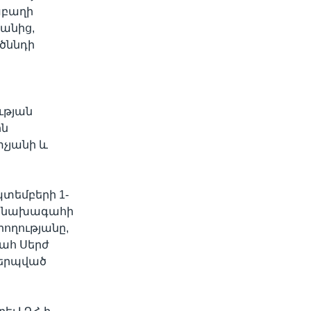
աբաղի
անից,
ծննդի
ի
ւթյան
ին
չյանի և
տեմբերի 1-
ղի նախագահի
ողությանը,
ահ Սերժ
կերպված