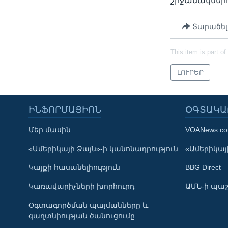
շրջանակներ
Տարածել
This item is part of
ԼՈՒՐԵՐ
ԻՆՖՈՐՄԱՑԻՈՆ
ՕԳՏԱԿԱ
Մեր մասին
VOANews.c
Learning English
«Ամերիկայի Ձայն»-ի կանոնադրություն
«Ամերիկայի
Կայքի հասանելիություն
BBG Direct
ՀԵՏԵՒԵՔ ՄԵԶ
Կառավարիչների խորհուրդ
ԱՄՆ-ի պաշ
Օգտագործման պայմանները և
գաղտնիության ծանուցումը
Լեզուներ