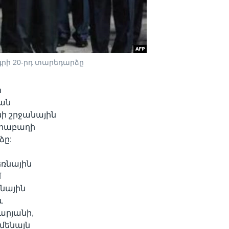
գրի 20-րդ տարեդարձը
ի
ան
ի շրջանային
արաբաղի
ձը:
ռնային
մ
նային
և
արյանի,
մենայն