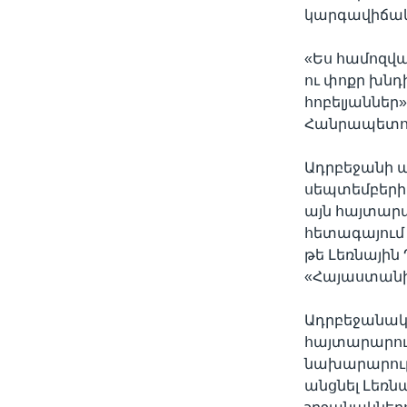
կարգավիճակ, 
«Ես համոզվա
ու փոքր խնդի
հոբելյաններ
Հանրապետու
Ադրբեջանի 
սեպտեմբերի 
այն հայտարա
հետագայում 
թե Լեռնայի
«Հայաստանի 
Ադրբեջանակա
հայտարարութ
նախարարությ
անցնել Լեռ