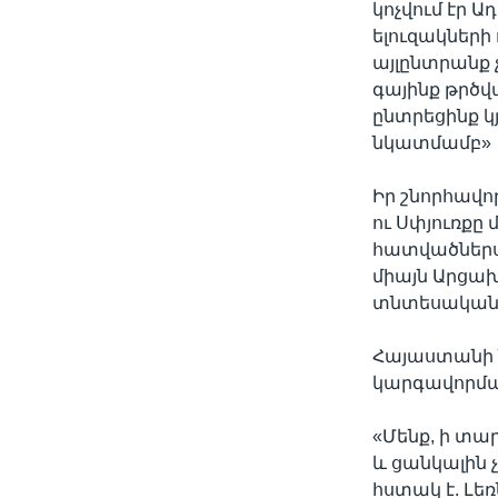
կոչվում էր 
ելուզակների
այլընտրանք չ
գայինք թրծվ
ընտրեցինք կ
նկատմամբ»
Իր շնորհավո
ու Սփյուռքը 
հատվածներս, 
միայն Արցա
տնտեսական 
Հայաստանի 
կարգավորման
«Մենք, ի տար
և ցանկալին 
հստակ է. Լե