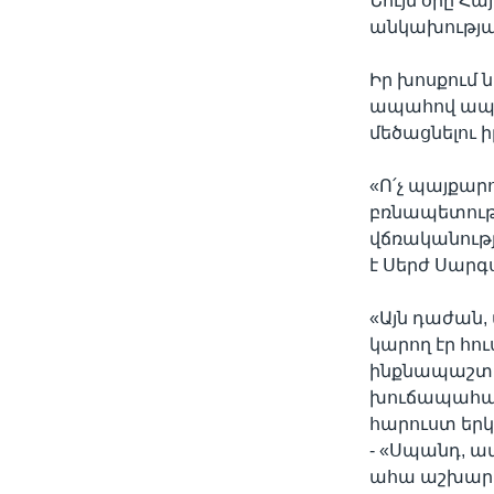
Նույն օրը Հ
անկախության
Իր խոսքում 
ապահով ապրե
մեծացնելու ի
«Ո՛չ պայքար
բռնապետությ
վճռականությո
է Սերժ Սարգ
«Այն դաժան,
կարող էր հո
ինքնապաշտպ
խուճապահար
հարուստ երկ
- «Սպանդ, ա
ահա աշխարհի