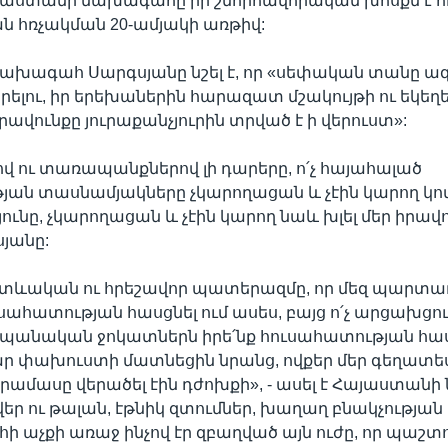
այաստանի նախագահը իր շնորհավորական խոսքն է հղ
 հռչակման 20-ամյակի առթիվ:
նախագահ Սարգսյանը նշել է, որ «սեփական տանը ա
լու, իր երեխաներին հարազատ մշակույթի ու եկեղե
րավունքը յուրաքանչյուրին տրված է ի վերուստ»:
ով ու տառապանքներով լի դարերը, ո՛չ հայահալած
ան տասնամյակները չկարողացան և չէին կարող կոտ
ւնը, չկարողացան և չէին կարող նաև խլել մեր իրավու
սյանը:
 տևական ու հրեշավոր պատերազմը, որ մեզ պարտա
ւսահատության հասցնել ում ասես, բայց ո՛չ արցախցո
անական ջոկատներն իրե՛նք հուսահատության հաս
 փախուստի մատնեցին նրանց, ովքեր մեր գեղատեսի
րամասը վերածել էին դժոխքի», - ասել է Հայաստան
վեր ու թալան, էթնիկ զտումներ, խաղաղ բնակչության
 աչքի առաջ ինչով էր զբաղված այն ուժը, որ պաշ