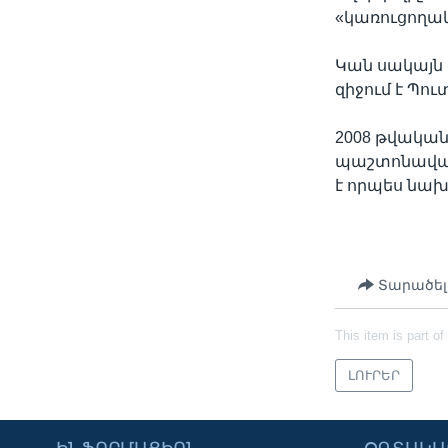
«կառուցողակա
Կան սակայն 
զիջում է Պու
2008 թվական
պաշտոնավար
է որպես նախ
Տարածել
This item is part of
ԼՈՒՐԵՐ