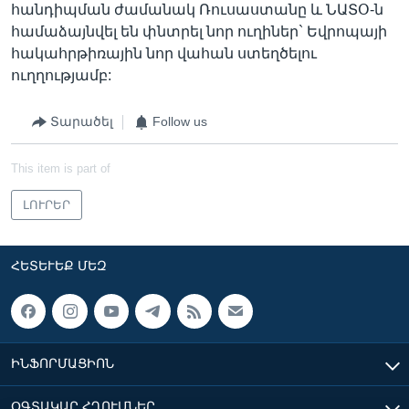
հանդիպման ժամանակ Ռուսաստանը և ՆԱՏՕ-ն
համաձայնվել են փնտրել նոր ուղիներ` Եվրոպայի
հակահրթիռային նոր վահան ստեղծելու
ուղղությամբ:
Տարածել
Follow us
This item is part of
ԼՈՒՐԵՐ
ՀԵՏԵՒԵՔ ՄԵԶ
ԻՆՖՈՐՄԱՑԻՈՆ
ՕԳՏԱԿԱՐ ՀՂՈՒՄՆԵՐ