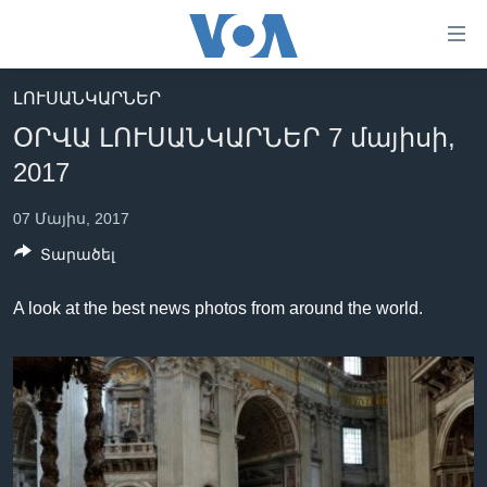
Մատչելի
հղումներ
անցնել
ԼՈՒՍԱՆԿԱՐՆԵՐ
հիմնական
ԳԼԽԱՎՈՐ ԷՋ
ՕՐՎԱ ԼՈՒՍԱՆԿԱՐՆԵՐ 7 մայիսի,
բովանդակությանը
ԼՈՒՐԵՐ
անցնել
2017
հիմնական
ՍՓՅՈՒՌՔ
բովանդակությանը
07 Մայիս, 2017
ՏԵՍԱՆՅՈՒԹԵՐ
հիմնական
Տարածել
բովանդակություն
ՖԻԼՄԵՐ
A look at the best news photos from around the world.
ՄԵՐ ՄԱՍԻՆ
ՖԻԼՄԵՐ
ՈՒԿՐԱԻՆԱԿԱՆ ՊԱՏԵՐԱԶՄ
IN ENGLISH
ՄԵՐ ՄԱՍԻՆ
«ԱՄԵՐԻԿԱՅԻ ՁԱՅՆ»-Ի ԿԱՆՈՆԱԴՐՈՒԹՅՈՒՆ
Learning English
ԿԱՊ ՄԵԶ ՀԵՏ
ՀԵՏԵՒԵՔ ՄԵԶ