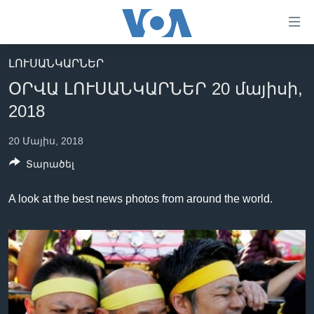
Մատչելի
հղումներ
անցնել
ԼՈՒՍԱՆԿԱՐՆԵՐ
հիմնական
ԳԼԽԱՎՈՐ ԷՋ
ՕՐՎԱ ԼՈՒՍԱՆԿԱՐՆԵՐ 20 մայիսի,
բովանդակությանը
ԼՈՒՐԵՐ
անցնել
2018
հիմնական
ՍՓՅՈՒՌՔ
բովանդակությանը
20 Մայիս, 2018
ՏԵՍԱՆՅՈՒԹԵՐ
հիմնական
Տարածել
բովանդակություն
ՖԻԼՄԵՐ
A look at the best news photos from around the world.
ՄԵՐ ՄԱՍԻՆ
ՖԻԼՄԵՐ
ՈՒԿՐԱԻՆԱԿԱՆ ՊԱՏԵՐԱԶՄ
IN ENGLISH
ՄԵՐ ՄԱՍԻՆ
«ԱՄԵՐԻԿԱՅԻ ՁԱՅՆ»-Ի ԿԱՆՈՆԱԴՐՈՒԹՅՈՒՆ
Learning English
ԿԱՊ ՄԵԶ ՀԵՏ
ՀԵՏԵՒԵՔ ՄԵԶ