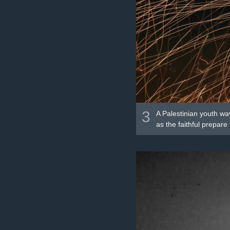
3
A Palestinian youth wav
as the faithful prepar