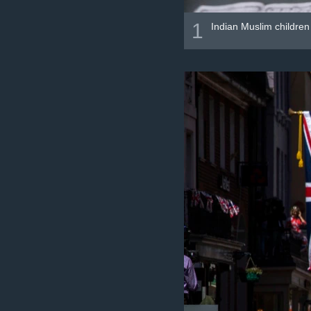
1
Indian Muslim childre