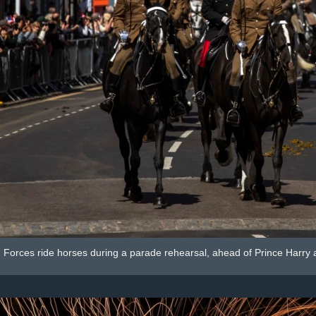
Forces ride horses during a parade rehearsal, ahead of Prince Harry