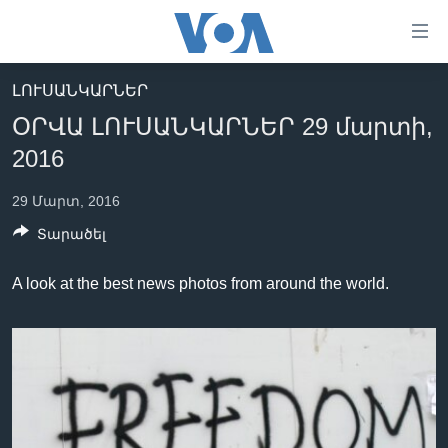
Մատչելի
հղումներ
անցնել
ԼՈՒՍԱՆԿԱՐՆԵՐ
հիմնական
ԳԼԽԱՎՈՐ ԷՋ
ՕՐՎԱ ԼՈՒՍԱՆԿԱՐՆԵՐ 29 մարտի,
բովանդակությանը
ԼՈՒՐԵՐ
անցնել
2016
հիմնական
ՍՓՅՈՒՌՔ
բովանդակությանը
29 Մարտ, 2016
ՏԵՍԱՆՅՈՒԹԵՐ
հիմնական
Տարածել
բովանդակություն
ՖԻԼՄԵՐ
A look at the best news photos from around the world.
ՄԵՐ ՄԱՍԻՆ
ՖԻԼՄԵՐ
ՈՒԿՐԱԻՆԱԿԱՆ ՊԱՏԵՐԱԶՄ
IN ENGLISH
ՄԵՐ ՄԱՍԻՆ
«ԱՄԵՐԻԿԱՅԻ ՁԱՅՆ»-Ի ԿԱՆՈՆԱԴՐՈՒԹՅՈՒՆ
Learning English
ԿԱՊ ՄԵԶ ՀԵՏ
ՀԵՏԵՒԵՔ ՄԵԶ