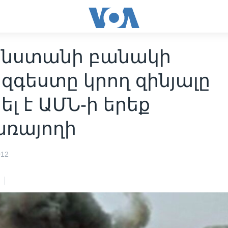
նստանի բանակի
զգեստը կրող զինյալը
լ է ԱՄՆ-ի երեք
առայողի
012