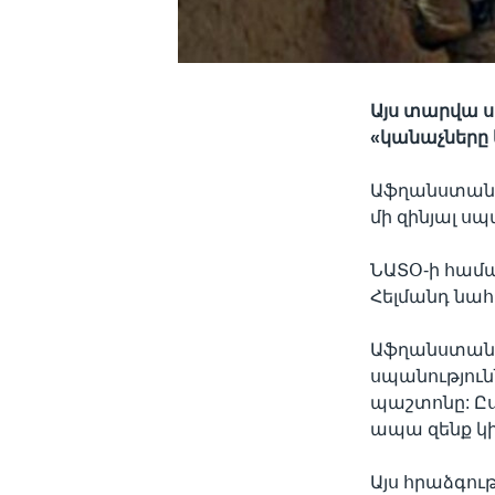
Այս տարվա ս
«կանաչները 
Աֆղանստանի
մի զինյալ սպ
ՆԱՏՕ-ի համա
Հելմանդ նահ
Աֆղանստանի
սպանությու
պաշտոնը: Ըս
ապա զենք կի
Այս հրաձգու