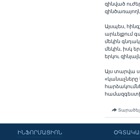
զինված ուժե
զինծառայող
Այսպես, հին
արևելքում գ
մեկին գնդա
մեկին, իսկ 
երկու զինյա
Այս տարվա ս
«կանաչները 
հարձակումնե
համազգեստի
Տարածել
ԻՆՖՈՐՄԱՑԻՈՆ
ՕԳՏԱԿԱ