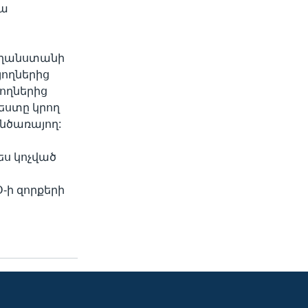
յա
Աֆղանստանի
յողներից
ողներից
եստը կրող
ինծառայող:
ես կոչված
-ի զորքերի