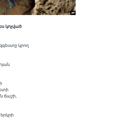
ես կոչված
զգեստը կրող
տյան
ի
պետի
ն ճաշի,
 երկրի