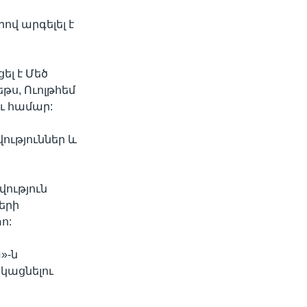
ով արգելել է
ել է Մեծ
թս, Ուոլթհեմ
ու համար:
ություններ և
ություն
ների
ո:
»-ն
ցկացնելու