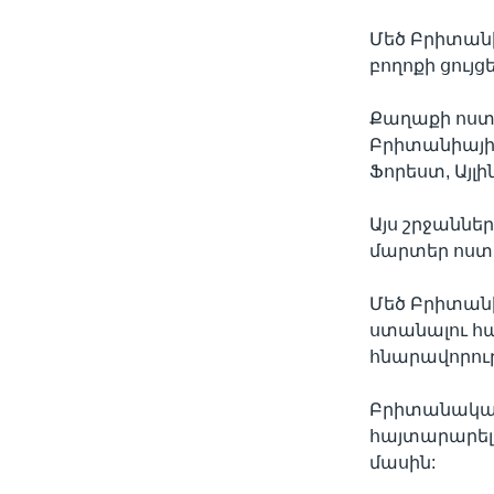
Մեծ Բրիտանիա
բողոքի ցույց
Քաղաքի ոստի
Բրիտանիայի 
Ֆորեստ, Այլ
Այս շրջաններ
մարտեր ոստի
Մեծ Բրիտանի
ստանալու համ
հնարավորութ
Բրիտանական
հայտարարել 
մասին: