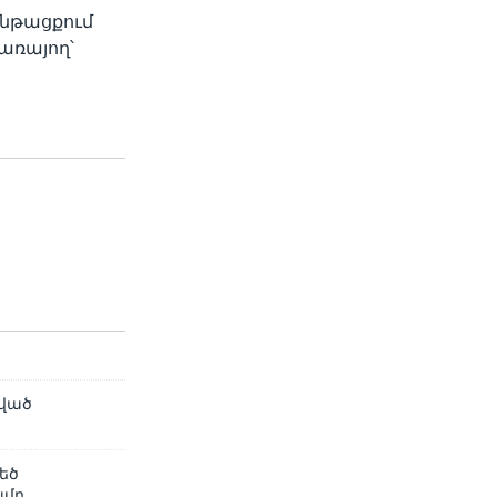
ընթացքում
ծառայող՝
ո
ղված
եծ
ամբ