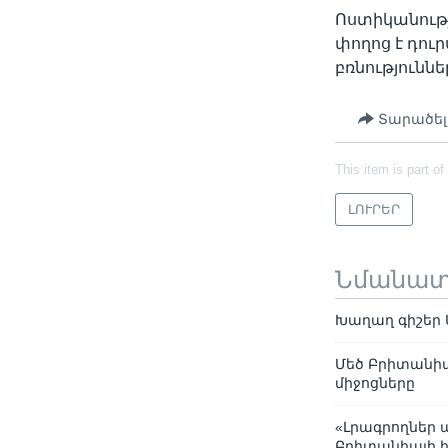
Ոստիկանութ
փողոց է դու
բռնությունն
Տարածել
This item is part of
ԼՈՒՐԵՐ
Նմանա
Խաղաղ գիշեր 
Մեծ Բրիտանիա
միջոցները
«Լրագրողներ 
Բրիտանիայի իշ