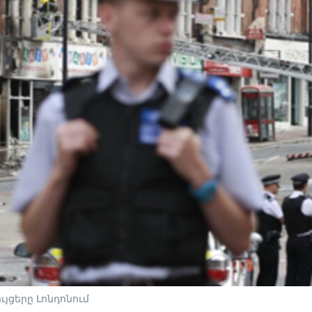
ւյցերը Լոնդոնում