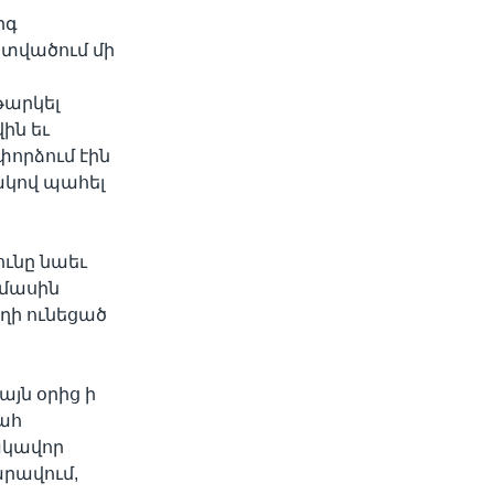
րգ
ատվածում մի
թարկել
ին եւ
փորձում էին
ակով պահել
ւնը նաեւ
 մասին
եղի ունեցած
յն օրից ի
ահ
ակավոր
արավում,