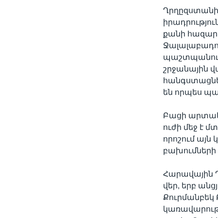
Ղրղըզստանի
իրադրությու
քանի հազար
Ջալալաբադու
պաշտպանութ
շրջանային վ
հանգստացնե
են որպես պ
Բացի արտակ
ուժի մեջ է 
որոշում այն 
բախումների 
Հարավային 
վեր, երբ ան
Քուրմանբեկ 
կառավարությ