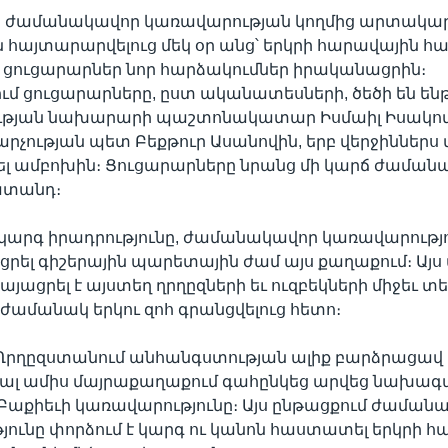
 ժամանակավոր կառավարության կողմից արտակա
ն հայտարարվելուց մեկ օր անց՝ երկրի հարավային հ
 ցուցարարներ նոր հարձակումներ իրականացրին։
մ ցուցարարները, ըստ ականատեսների, ծեծի են են
յան նախարարի պաշտոնակատար Իսմաիլ Իսակով
արչության պետ Բեքթուր Ասանովին, երբ վերջիններս 
լ ամբոխին։ Ցուցարարները նրանց մի կարճ ժաման
ատանդ։
արգ իրադրությունը, ժամանակավոր կառավարությո
մտցրել գիշերային պարետային ժամ այս քաղաքում։ Այս
կայացրել է այստեղ ղրղըզների եւ ուզբեկների միջեւ տ
ժամանակ երկու զոհ գրանցվելուց հետո։
Ղրղըզստանում անհանգստության ալիք բարձրացավ ա
ցյալ ամիս մայրաքաղաքում գահընկեց արվեց նախագ
Բաքիեւի կառավարությունը։ Այս ընթացքում ժաման
ունը փորձում է կարգ ու կանոն հաստատել երկրի հ