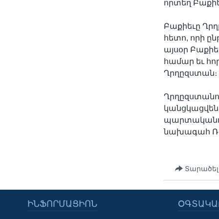
որտեղ Բաքիե
Բաքիեւը Ղրղ
հետո, որի ը
այսօր Բաքիե
համար եւ հո
Ղրղըզստան։
Ղրղըզստանո
կանցկացվեն 
պարտականու
նախագահ Ռո
Տարածել
ԻՆՖՈՐՄԱՑԻՈՆ
ՕԳՏԱԿԱ