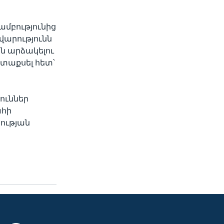
մբությունից
վարությունն
ան արձակելու
րտաքսել հետ՝
ուններ
ահի
ության