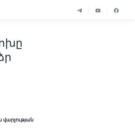
ոխը
ձր
 վարչության