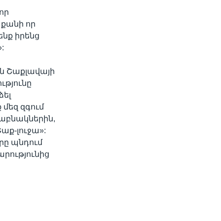
որ
 քանի որ
նք իրենց
:
են Շաքլավայի
ւթյունը
ձել
 մեզ զգում
րաբնակներին,
աք-լուջա»:
րը պնդում
արությունից