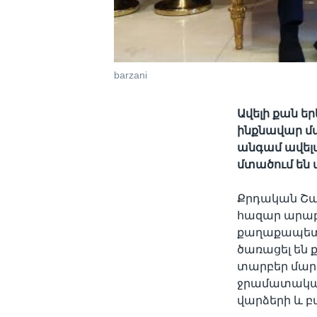
barzani
Ավելի քան ե
ինքնավար մա
անգամ ավելա
մտածում են 
Քրդական Շաք
հազար արաբ
քաղաքապետ 
ծառացել են
տարբեր մար
ջրամատակա
վարձերի և բ