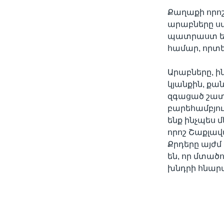
Քաղաքի որոշ 
արաբները ստ
պատրաստ են 
համար, որտե
Արաբները, ին
կյանքին, քա
զգացած շատ 
բարեհամբյուր
ենք ինչպես 
որոշ Շաքլավ
Քրդերը այժմ
են, որ մտած
խնդրի հնարա