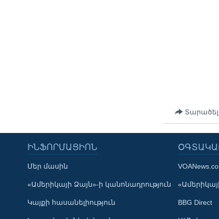
Տարածել
ԻՆՖՈՐՄԱՑԻՈՆ
ՕԳՏԱԿԱ
Մեր մասին
VOANews.c
Learning English
«Ամերիկայի Ձայն»-ի կանոնադրություն
«Ամերիկայի
Կայքի հասանելիություն
BBG Direct
ՀԵՏԵՒԵՔ ՄԵԶ