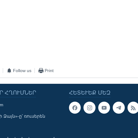
Follow us
Print
Ր ՀՂՈՒՄՆԵՐ
ՀԵՏԵՒԵՔ ՄԵԶ
om
 Ձայն»-ը՝ ռուսերեն