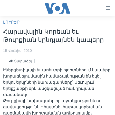
Մատչելի
հղումներ
անցնել
ԼՈՒՐԵՐ
հիմնական
ԳԼԽԱՎՈՐ ԷՋ
Հարավային Կորեան եւ
բովանդակությանը
ԼՈՒՐԵՐ
անցնել
Թուրքիան կընդլայնեն կապերը
հիմնական
ՍՓՅՈՒՌՔ
բովանդակությանը
15 Հունիս, 2010
ՏԵՍԱՆՅՈՒԹԵՐ
հիմնական
Տարածել
բովանդակություն
ՖԻԼՄԵՐ
Էներգետիկայի եւ առեւտրի ոլորտներում կապերը
ՄԵՐ ՄԱՍԻՆ
ՖԻԼՄԵՐ
խորացնելու մասին համաձայնության են եկել
երկու երկրների նախագահները՝ Սեւուլում
ՈՒԿՐԱԻՆԱԿԱՆ ՊԱՏԵՐԱԶՄ
IN ENGLISH
ՄԵՐ ՄԱՍԻՆ
երեքշաբթի օրն անցկացված հանդիպման
«ԱՄԵՐԻԿԱՅԻ ՁԱՅՆ»-Ի ԿԱՆՈՆԱԴՐՈՒԹՅՈՒՆ
ժամանակ։
Learning English
Թուրքիայի նախագահը իր աջակցությունն ու
ԿԱՊ ՄԵԶ ՀԵՏ
ցավակցությունն է հայտնել հարավկորեական
ՀԵՏԵՒԵՔ ՄԵԶ
ռազմանավի խորտակման առնչությամբ։