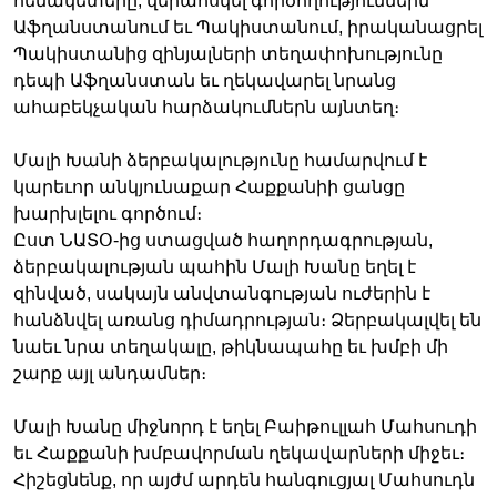
հենակետերը, վերահսկել գործողություններն
Աֆղանստանում եւ Պակիստանում, իրականացրել
Պակիստանից զինյալների տեղափոխությունը
դեպի Աֆղանստան եւ ղեկավարել նրանց
Լեզուներ
ահաբեկչական հարձակումներն այնտեղ։
Մալի Խանի ձերբակալությունը համարվում է
կարեւոր անկյունաքար Հաքքանիի ցանցը
խարխլելու գործում։
Ըստ ՆԱՏՕ-ից ստացված հաղորդագրության,
ձերբակալության պահին Մալի Խանը եղել է
զինված, սակայն անվտանգության ուժերին է
հանձնվել առանց դիմադրության։ Ձերբակալվել են
նաեւ նրա տեղակալը, թիկնապահը եւ խմբի մի
շարք այլ անդամներ։
Մալի Խանը միջնորդ է եղել Բաիթուլլահ Մահսուդի
եւ Հաքքանի խմբավորման ղեկավարների միջեւ։
Հիշեցնենք, որ այժմ արդեն հանգուցյալ Մահսուդն