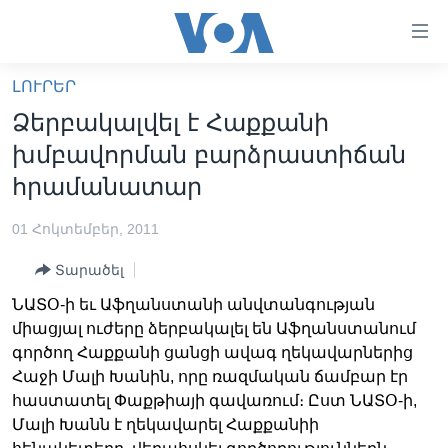
Մատչելի
հղումներ
անցնել
ԼՈՒՐԵՐ
հիմնական
ԳԼԽԱՎՈՐ ԷՋ
Ձերբակալվել է Հաքքանի
բովանդակությանը
ԼՈՒՐԵՐ
անցնել
խմբավորման բարձրաստիճան
հիմնական
ՍՓՅՈՒՌՔ
հրամանատար
բովանդակությանը
ՏԵՍԱՆՅՈՒԹԵՐ
հիմնական
01 Հոկտեմբեր, 2011
բովանդակություն
ՖԻԼՄԵՐ
Տարածել
ՄԵՐ ՄԱՍԻՆ
ՖԻԼՄԵՐ
ՆԱՏՕ-ի եւ Աֆղանստանի անվտանգության
ՈՒԿՐԱԻՆԱԿԱՆ ՊԱՏԵՐԱԶՄ
IN ENGLISH
ՄԵՐ ՄԱՍԻՆ
միացյալ ուժերը ձերբակալել են Աֆղանստանում
գործող Հաքքանի ցանցի ավագ ղեկավարներից
«ԱՄԵՐԻԿԱՅԻ ՁԱՅՆ»-Ի ԿԱՆՈՆԱԴՐՈՒԹՅՈՒՆ
Learning English
Հաջի Մալի Խանին, որը ռազմական ճամբար էր
ԿԱՊ ՄԵԶ ՀԵՏ
հաստատել Փաքթիայի գավառում։ Ըստ ՆԱՏՕ-ի,
Մալի Խանն է ղեկավարել Հաքքանիի
ՀԵՏԵՒԵՔ ՄԵԶ