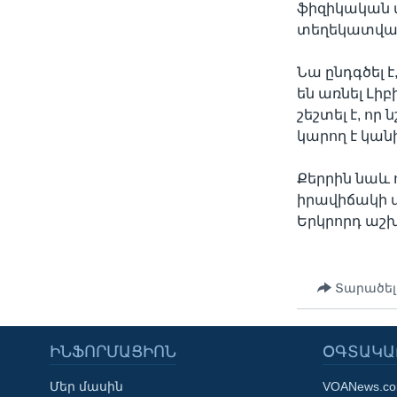
ֆիզիկական 
տեղեկատվակա
Նա ընդգծել 
են առնել Լի
շեշտել է, ո
կարող է կան
Քերրին նաև 
իրավիճակի վ
Երկրորդ աշ
Տարածել
ԻՆՖՈՐՄԱՑԻՈՆ
ՕԳՏԱԿԱ
Մեր մասին
VOANews.c