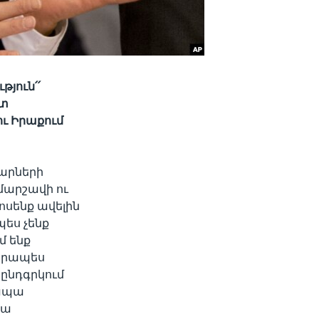
թյուն՛՛
շտ
ու Իրաքում
արների
մարշավի ու
ոսենք ավելին
պես չենք
մ ենք
վորապես
 ընդգրկում
 ապա
սա