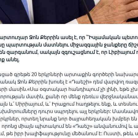
րտուղար Ջոն Քերրին ասել է, որ ՝՝Իսլամական պետու
ը պարտության մատնելու միջազգային ջանքերը ճի
են զարգանում, սակայն զգուշացնում է, որ Լիբիայում 
ք անել.
ացած գրեթե 20 երկրների արտաքին գործերի նախար
նակ Ջոն Քերրին խոսել է «Դաեշի» դեմ վարվող ռազ
րի մասին.«Սա օգտակար հանդիպում չի լինի, եթե չխ
ւորության մասին, քանի որ մենք դեռևս վերջնականա
յն և՛ Սիրիայում, և՛ Իրաքում հաղթելու ենք, և տեսնու
խմորումները դուրս սպրդելու այլ երկրներ: Մասնա
 երկրներ, որտեղ նրանք նոր ծայրահեղական խմբեր են
, որոնց միայն պիտակում են «Դաեշ» անվանումով և
, թե իբր խալիֆայությունը մեծանում է: Ուստի, թեև 