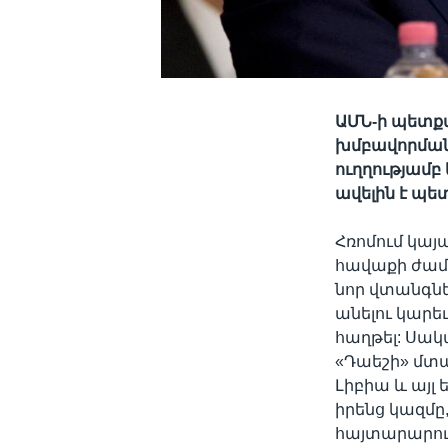
ԱՄՆ-ի պետքա
խմբավորման
ուղղությամբ 
ավելին է պետ
Հռոմում կայ
հավաքի ժամա
նոր վտանգնե
անելու կարե
հաղթել: Սակա
«Դաեշի» մտա
Լիբիա և այլ
իրենց կազմը
հայտարարում