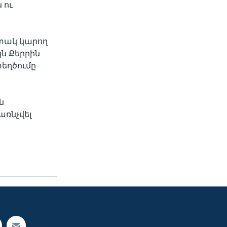
 ու
 տակ կարող
յն Քերրին
տեղծումը
ն
առնչվել