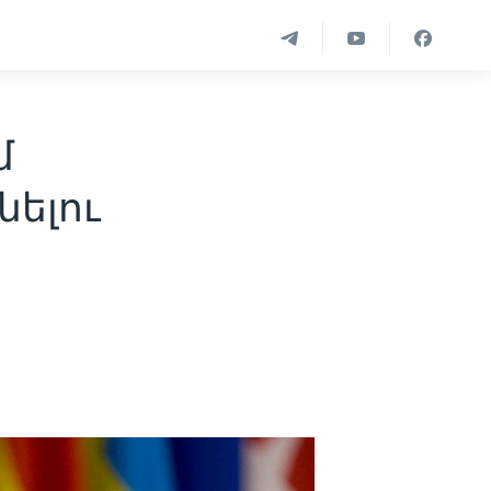
մ
նելու