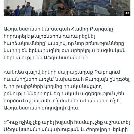
Լեզուներ
Աֆղանստանի նախագահ Համիդ Քարզայը
հորդորել է թալիբներին դադարեցնել
հարձակումները՝ ասելով, որ նոր բռնությունները
կարող են երկարացնել օտարերկրյա ռազմական
ներկայությունն Աֆղանստանում:
Հանդես գալով երկրի մայրաքաղաք Քաբուլում
ուսանողների առջև՝ նախագահ Քարզայն ընդգծել
է, որ թալիբների կողմից իրականացվող
բռնությունները որևէ դրական ազդեցություն չեն
գործում ո՛չ իսլամի, ո՛չ մահմեդականների, ո՛չ էլ
Աֆղանստանի ժողովրդի վրա:
«Դուք ոչինչ չեք արել իսլամի համար, չեք աշխատել
Աֆղանստանի անկախության և ժողովրդի, երկրի