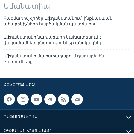
Նմանատիպ
Բազմաթիվ զոհեր Աֆղանստանում՝ ինքնասպան
ահաբեկիչների հարձակման պատճառով
Աֆղանստանի նախագահը նախատեսում է
վաղաժամկետ ընտրություններ անցկացնել
Աֆղանստանի մայրաքաղաքում դադարել են
բախումները
ՀԵՏԵՒԵՔ ՄԵԶ
ԻՆՖՈՐՄԱՑԻՈՆ
ՕԳՏԱԿԱՐ ՀՂՈՒՄՆԵՐ