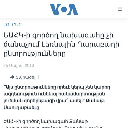
Մատչելի
հղումներ
անցնել
ԼՈՒՐԵՐ
հիմնական
ԳԼԽԱՎՈՐ ԷՋ
ԵԱՀԿ-ի գործող նախագահը չի
բովանդակությանը
ԼՈՒՐԵՐ
անցնել
ճանաչում Լեռնային Ղարաբաղի
հիմնական
ՍՓՅՈՒՌՔ
ընտրությունները
բովանդակությանը
ՏԵՍԱՆՅՈՒԹԵՐ
հիմնական
25 Մայիս, 2010
բովանդակություն
ՖԻԼՄԵՐ
Տարածել
ՄԵՐ ՄԱՍԻՆ
ՖԻԼՄԵՐ
՝՝Այս ընտրությունները որեւէ կերպ չեն կարող
ՈՒԿՐԱԻՆԱԿԱՆ ՊԱՏԵՐԱԶՄ
IN ENGLISH
ՄԵՐ ՄԱՍԻՆ
ազդեցություն ունենալ հակամարտության
լուծման գործընթացի վրա՛, ասել է Քանաթ
«ԱՄԵՐԻԿԱՅԻ ՁԱՅՆ»-Ի ԿԱՆՈՆԱԴՐՈՒԹՅՈՒՆ
Learning English
Սաուդաբաեւը
ԿԱՊ ՄԵԶ ՀԵՏ
ԵԱՀԿ-ի գործող նախագահ Քանաթ
ՀԵՏԵՒԵՔ ՄԵԶ