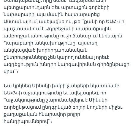
Սաուդաբաեւը, որը նաեւ Ղազախստանի
պետքարտուղարն է եւ արտաքին գործերի
նախարարը, այս մասին հայտարարեց
Աստանայում, ավելացնելով, թե ՝՝քանի որ ԵԱՀԿ-ը
Լեզուներ
պաշտպանում է Ադրբեջանի տարածքային
ամբողջականությունը ու չի ճանաչում Լեռնային
Ղարաբաղի անկախությունը, այստեղ
անցկացված խորհրդարանական
ընտրությունները չեն կարող ունենալ որեւէ
ազդեցություն խնդրի կարգավորման գործընթացի
վրա՛՛։
Նա կրկնեց Մինսկի խմբի ջանքերի նկատմամբ
ԵԱՀԿ-ի աջակցությունը եւ ավելացրեց, որ
՝՝աջակցությունը շարունակվելու է Մինսկի
գործընթացում ընդգրկված բոլոր կողմերի միջեւ
քաղաքական հնարավոր բոլոր
հանդիպումներով՛՛։