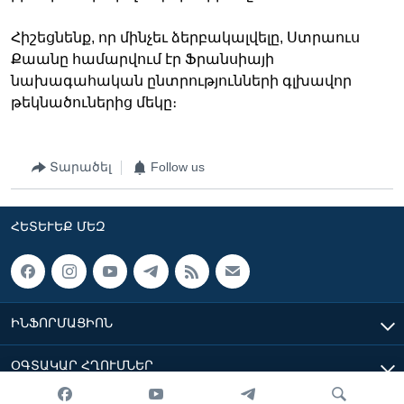
Հիշեցնենք, որ մինչեւ ձերբակալվելը, Ստրաուս
Քաանը համարվում էր Ֆրանսիայի
նախագահական ընտրությունների գլխավոր
թեկնածուներից մեկը։
Տարածել
Follow us
ՀԵՏԵՒԵՔ ՄԵԶ
ԻՆՖՈՐՄԱՑԻՈՆ
ՕԳՏԱԿԱՐ ՀՂՈՒՄՆԵՐ