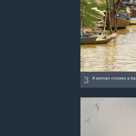
3
A woman crosses a ba