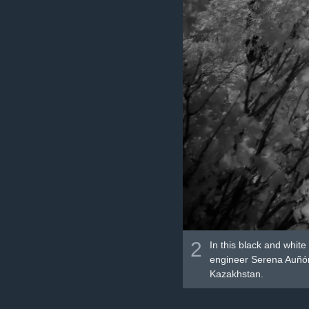
2
In this black and white
engineer Serena Auñón
Kazakhstan.