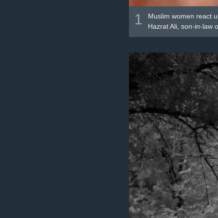
1
Muslim women react upo
Hazrat Ali, son-in-law