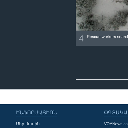
4
Rescue workers search 
ԻՆՖՈՐՄԱՑԻՈՆ
ՕԳՏԱԿԱ
Մեր մասին
VOANews.c