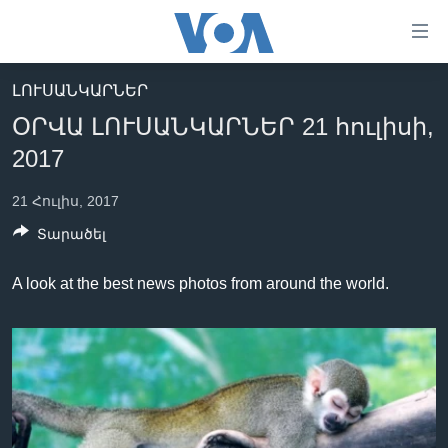
Մատչելի
հղումներ
անցնել
ԼՈՒՍԱՆԿԱՐՆԵՐ
հիմնական
ԳԼԽԱՎՈՐ ԷՋ
ՕՐՎԱ ԼՈՒՍԱՆԿԱՐՆԵՐ 21 հուլիսի,
բովանդակությանը
ԼՈՒՐԵՐ
անցնել
2017
հիմնական
ՍՓՅՈՒՌՔ
բովանդակությանը
21 Հուլիս, 2017
ՏԵՍԱՆՅՈՒԹԵՐ
հիմնական
Տարածել
բովանդակություն
ՖԻԼՄԵՐ
A look at the best news photos from around the world.
ՄԵՐ ՄԱՍԻՆ
ՖԻԼՄԵՐ
ՈՒԿՐԱԻՆԱԿԱՆ ՊԱՏԵՐԱԶՄ
IN ENGLISH
ՄԵՐ ՄԱՍԻՆ
«ԱՄԵՐԻԿԱՅԻ ՁԱՅՆ»-Ի ԿԱՆՈՆԱԴՐՈՒԹՅՈՒՆ
Learning English
ԿԱՊ ՄԵԶ ՀԵՏ
ՀԵՏԵՒԵՔ ՄԵԶ