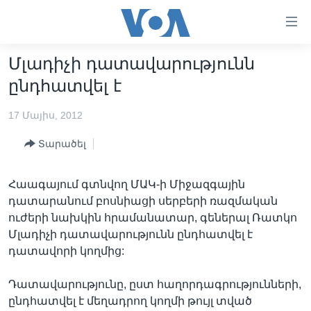
Մատչելի
հղումներ
անցնել
Մլադիչի դատավարությունն
հիմնական
ԳԼԽԱՎՈՐ ԷՋ
ընդհատվել է
բովանդակությանը
ԼՈՒՐԵՐ
անցնել
17 Մայիս, 2012
հիմնական
ՍՓՅՈՒՌՔ
բովանդակությանը
Տարածել
ՏԵՍԱՆՅՈՒԹԵՐ
հիմնական
բովանդակություն
ՖԻԼՄԵՐ
Հաագայում գտնվող ՄԱԿ-ի Միջազգային
ՄԵՐ ՄԱՍԻՆ
ՖԻԼՄԵՐ
դատարանում բոսնիացի սերբերի ռազմական
ուժերի նախկին հրամանատար, գեներալ Ռատկո
ՈՒԿՐԱԻՆԱԿԱՆ ՊԱՏԵՐԱԶՄ
IN ENGLISH
ՄԵՐ ՄԱՍԻՆ
Մլադիչի դատավարությունն ընդհատվել է
«ԱՄԵՐԻԿԱՅԻ ՁԱՅՆ»-Ի ԿԱՆՈՆԱԴՐՈՒԹՅՈՒՆ
դատավորի կողմից:
Learning English
ԿԱՊ ՄԵԶ ՀԵՏ
Դատավարությունը, ըստ հաղորդագրությունների,
ՀԵՏԵՒԵՔ ՄԵԶ
ընդհատվել է մեղադրող կողմի թույլ տված