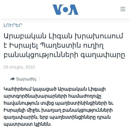
Մատչելի
հղումներ
անցնել
ԼՈՒՐԵՐ
հիմնական
ԳԼԽԱՎՈՐ ԷՋ
Արաբական Լիգան խրախուսում
բովանդակությանը
ԼՈՒՐԵՐ
անցնել
է Իսրայել Պաղեստին ուղիղ
հիմնական
ՍՓՅՈՒՌՔ
բանակցությունների գաղափարը
բովանդակությանը
ՏԵՍԱՆՅՈՒԹԵՐ
հիմնական
29 Հուլիս, 2010
բովանդակություն
ՖԻԼՄԵՐ
Տարածել
ՄԵՐ ՄԱՍԻՆ
ՖԻԼՄԵՐ
Կահիրեում կայացած Արաբական Լիգայի
ՈՒԿՐԱԻՆԱԿԱՆ ՊԱՏԵՐԱԶՄ
IN ENGLISH
ՄԵՐ ՄԱՍԻՆ
արտգործնախարարների համաժողովը
հավանություն տվեց պաղեստինինցիների եւ
«ԱՄԵՐԻԿԱՅԻ ՁԱՅՆ»-Ի ԿԱՆՈՆԱԴՐՈՒԹՅՈՒՆ
Learning English
Իսրայելի միջեւ խաղաղ բանակցությունների
ԿԱՊ ՄԵԶ ՀԵՏ
գաղափարին, երբ պաղեստինցիները դրան
պատրաստ կլինեն։
ՀԵՏԵՒԵՔ ՄԵԶ