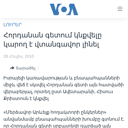
Մատչելի
հղումներ
անցնել
ԼՈՒՐԵՐ
հիմնական
ԳԼԽԱՎՈՐ ԷՋ
Հորդանան գետում կնքվելը
բովանդակությանը
ԼՈՒՐԵՐ
անցնել
կարող է վտանգավոր լինել
հիմնական
ՍՓՅՈՒՌՔ
բովանդակությանը
28 Հուլիս, 2010
ՏԵՍԱՆՅՈՒԹԵՐ
հիմնական
Տարածել
բովանդակություն
ՖԻԼՄԵՐ
Իսրայելի կառավարության և բնապահպանների
ՄԵՐ ՄԱՍԻՆ
ՖԻԼՄԵՐ
միջև վեճ է սկսվել Հորդանան գետի այն հատվածի
վերաբերյալ, որտեղ ըստ Ավետարանի, Հիսուս
ՈՒԿՐԱԻՆԱԿԱՆ ՊԱՏԵՐԱԶՄ
IN ENGLISH
ՄԵՐ ՄԱՍԻՆ
Քրիստոսն է կնքվել
«ԱՄԵՐԻԿԱՅԻ ՁԱՅՆ»-Ի ԿԱՆՈՆԱԴՐՈՒԹՅՈՒՆ
Learning English
«Մերձավոր Արևելք հողակտորի ընկերներ»
ԿԱՊ ՄԵԶ ՀԵՏ
անվանմամբ բնապահպանների խումբը գտնում է,
ՀԵՏԵՒԵՔ ՄԵԶ
որ Հորդանան գետի սրբատեղի դարձած այն