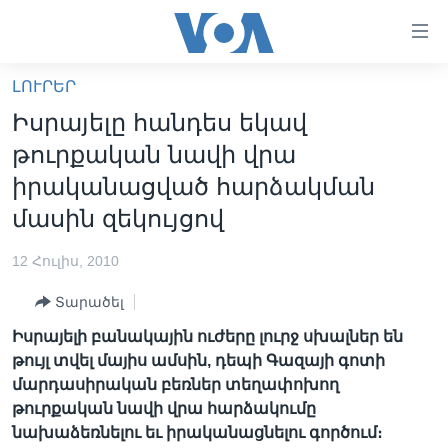
Մատչելի
հղումներ
անցնել
ԼՈՒՐԵՐ
հիմնական
ԳԼԽԱՎՈՐ ԷՋ
Իսրայելը հանդես եկավ
բովանդակությանը
ԼՈՒՐԵՐ
անցնել
թուրքական նավի վրա
հիմնական
ՍՓՅՈՒՌՔ
իրականացված հարձակման
բովանդակությանը
ՏԵՍԱՆՅՈՒԹԵՐ
մասին զեկույցով
հիմնական
բովանդակություն
ՖԻԼՄԵՐ
12 Հուլիս, 2010
ՄԵՐ ՄԱՍԻՆ
ՖԻԼՄԵՐ
Տարածել
ՈՒԿՐԱԻՆԱԿԱՆ ՊԱՏԵՐԱԶՄ
IN ENGLISH
ՄԵՐ ՄԱՍԻՆ
Իսրայելի բանակային ուժերը լուրջ սխալներ են
«ԱՄԵՐԻԿԱՅԻ ՁԱՅՆ»-Ի ԿԱՆՈՆԱԴՐՈՒԹՅՈՒՆ
թույլ տվել մայիս ամսին, դեպի Գազայի գոտի
Learning English
մարդասիրական բեռներ տեղափոխող
ԿԱՊ ՄԵԶ ՀԵՏ
թուրքական նավի վրա հարձակումը
ՀԵՏԵՒԵՔ ՄԵԶ
նախաձեռնելու եւ իրականացնելու գործում։