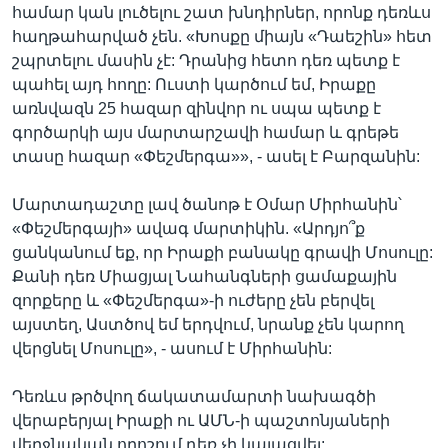
համար կան լուծելու շատ խնդիրներ, որոնք դեռևս
հաղթահարված չեն. «Խոսքը միայն «Դաեշին» հետ
շպրտելու մասին չէ: Դրանից հետո դեռ պետք է
պահել այդ հողը: Ուստի կարծում եմ, Իրաքը
առնվազն 25 հազար զինվոր ու սպա պետք է
գործարկի այս մարտարշավի համար և գրեթե
տասը հազար «Փեշմերգա»», - ասել է Բարզանին:
Մարտադաշտը լավ ծանոթ է Օմար Միրհանին՝
«Փեշմերգայի» ավագ մարտիկին. «Արդյո՞ք
ցանկանում եք, որ Իրաքի բանակը գրավի Մոսուլը:
Քանի դեռ Միացյալ Նահանգների ցամաքային
զորքերը և «Փեշմերգա»-ի ուժերը չեն բերվել
այստեղ, Աստծով եմ երդվում, նրանք չեն կարող
վերցնել Մոսուլը», - ասում է Միրհանին:
Դեռևս թրծվող ճակատամարտի նախագծի
վերաբերյալ Իրաքի ու ԱՄՆ-ի պաշտոնյաների
վերջնական որոշում դեռ չի կայացվել: