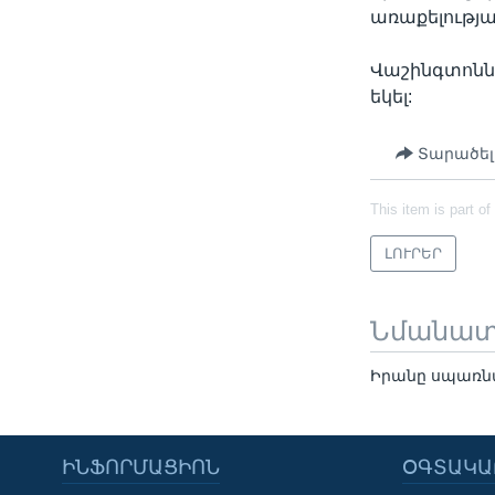
առաքելությա
Վաշինգտոնն 
եկել:
Տարածել
This item is part of
ԼՈՒՐԵՐ
Նմանա
Իրանը սպառնա
ԻՆՖՈՐՄԱՑԻՈՆ
ՕԳՏԱԿԱ