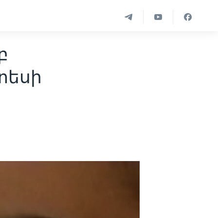
բ
տեսի