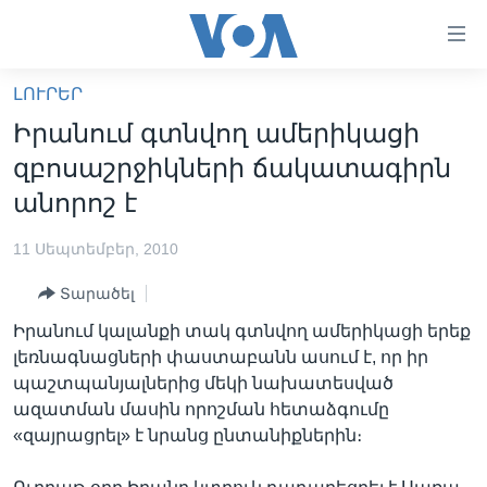
Մատչելի
հղումներ
անցնել
ԼՈՒՐԵՐ
հիմնական
ԳԼԽԱՎՈՐ ԷՋ
Իրանում գտնվող ամերիկացի
բովանդակությանը
ԼՈՒՐԵՐ
անցնել
զբոսաշրջիկների ճակատագիրն
հիմնական
ՍՓՅՈՒՌՔ
անորոշ է
բովանդակությանը
ՏԵՍԱՆՅՈՒԹԵՐ
հիմնական
11 Սեպտեմբեր, 2010
բովանդակություն
ՖԻԼՄԵՐ
Տարածել
ՄԵՐ ՄԱՍԻՆ
ՖԻԼՄԵՐ
Իրանում կալանքի տակ գտնվող ամերիկացի երեք
ՈՒԿՐԱԻՆԱԿԱՆ ՊԱՏԵՐԱԶՄ
IN ENGLISH
ՄԵՐ ՄԱՍԻՆ
լեռնագնացների փաստաբանն ասում է, որ իր
պաշտպանյալներից մեկի նախատեսված
«ԱՄԵՐԻԿԱՅԻ ՁԱՅՆ»-Ի ԿԱՆՈՆԱԴՐՈՒԹՅՈՒՆ
Learning English
ազատման մասին որոշման հետաձգումը
ԿԱՊ ՄԵԶ ՀԵՏ
«զայրացրել» է նրանց ընտանիքներին։
ՀԵՏԵՒԵՔ ՄԵԶ