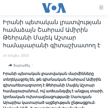
Մատչելի
հղումներ
անցնել
Իրանի պետական լրատվության
հիմնական
ԳԼԽԱՎՈՐ ԷՋ
համաձայն Շահրամ Ամիրին
բովանդակությանը
ԼՈՒՐԵՐ
անցնել
Թեհրանի Մալեկ Աշտար
հիմնական
ՍՓՅՈՒՌՔ
համալսարանի գիտաշխատող է
բովանդակությանը
ՏԵՍԱՆՅՈՒԹԵՐ
հիմնական
14 Հուլիս, 2010
բովանդակություն
ՖԻԼՄԵՐ
Տարածել
ՄԵՐ ՄԱՍԻՆ
ՖԻԼՄԵՐ
Իրանի պետական լրատվական մարմինները
ՈՒԿՐԱԻՆԱԿԱՆ ՊԱՏԵՐԱԶՄ
IN ENGLISH
ՄԵՐ ՄԱՍԻՆ
տեղեկացրել են, թե գիտնական Շահրամ Ամիրին
գիտահետազոտող է Թեհրանի Մալեկ Աշտար
«ԱՄԵՐԻԿԱՅԻ ՁԱՅՆ»-Ի ԿԱՆՈՆԱԴՐՈՒԹՅՈՒՆ
Learning English
համալսարանում, ով առեւանգվել է անցյալ տարի,
ԿԱՊ ՄԵԶ ՀԵՏ
կրոնական ուխտագնացությամբ Սաուդյան
Արաբիա կատարած այցելության ընթացքում։
ՀԵՏԵՒԵՔ ՄԵԶ