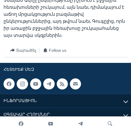
Չնայած Ափըլ ընկերությունը իշխում է բջջային
հեռախոսների շուկայում, այն նաեւ դիմակայում է
աճող մրցակցություն բազմաթիվ
ընկերություններից, այդ թվում նաեւ Գուգըլից, որն
իր առաջին բջջային հեռախոսը շուկայահանեց
այս տարվա սկզբներին։
Տարածել
Follow us
ՀԵՏԵՒԵՔ ՄԵԶ
ԻՆՖՈՐՄԱՑԻՈՆ
ՕԳՏԱԿԱՐ ՀՂՈՒՄՆԵՐ