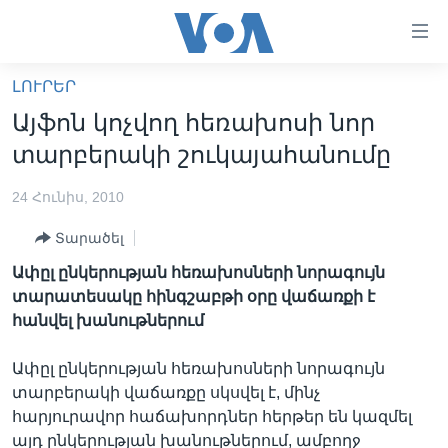
Մատչելի
հղումներ
անցնել
ԼՈՒՐԵՐ
հիմնական
ԳԼԽԱՎՈՐ ԷՋ
Այֆոն կոչվող հեռախոսի նոր
բովանդակությանը
ԼՈՒՐԵՐ
անցնել
տարբերակի շուկայահանումը
հիմնական
ՍՓՅՈՒՌՔ
բովանդակությանը
24 Հունիս, 2010
ՏԵՍԱՆՅՈՒԹԵՐ
հիմնական
Տարածել
բովանդակություն
ՖԻԼՄԵՐ
Ափըլ ընկերության հեռախոսների նորագույն
ՄԵՐ ՄԱՍԻՆ
ՖԻԼՄԵՐ
տարատեսակը հինգշաբթի օրը վաճառքի է
հանվել խանութներում
ՈՒԿՐԱԻՆԱԿԱՆ ՊԱՏԵՐԱԶՄ
IN ENGLISH
ՄԵՐ ՄԱՍԻՆ
«ԱՄԵՐԻԿԱՅԻ ՁԱՅՆ»-Ի ԿԱՆՈՆԱԴՐՈՒԹՅՈՒՆ
Ափըլ ընկերության հեռախոսների նորագույն
Learning English
տարբերակի վաճառքը սկսվել է, մինչ
ԿԱՊ ՄԵԶ ՀԵՏ
հարյուրավոր հաճախորդներ հերթեր են կազմել
ՀԵՏԵՒԵՔ ՄԵԶ
այդ ընկերության խանութներում, ամբողջ