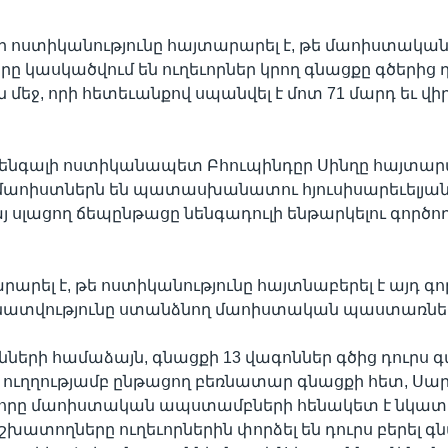
 ոստիկանությունը հայտարարել է, թե մաոիստակա
 կասկածվում են ուղեւորներ կրող գնացքը գծերից դո
 մեջ, որի հետեւանքով սպանվել է մոտ 71 մարդ եւ վի
ենգալի ոստիկանապետ Բհուպինդըր Սինղը հայտարար
ր մաոիստներն են պատասխանատու հյուսիսարեւելյա
յ սլացող ճեպընթացը նենգադուլի ենթարկելու գործո
րարել է, թե ոստիկանությունը հայտնաբերել է այդ գ
տվությունը ստանձնող մաոիստական պաստառնե
նների համաձայն, գնացքի 13 վագոններ գծից դուրս գ
 ուղղությամբ ընթացող բեռնատար գնացքի հետ, Սա
 որը մաոիստական ապստամբների հենակետ է նկատվ
շխատողները ուղեւորներին փորձել են դուրս բերել գ