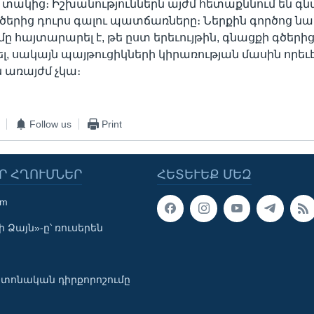
տակից։ Իշխանություններն այժմ հետաքննում են գ
ծերից դուրս գալու պատճառները։ Ներքին գործոց 
 հայտարարել է, թե ըստ երեւույթին, գնացքի գծերի
ել, սակայն պայթուցիկների կիրառության մասին որեւ
ն առայժմ չկա։
Follow us
Print
Ր ՀՂՈՒՄՆԵՐ
ՀԵՏԵՒԵՔ ՄԵԶ
om
 Ձայն»-ը՝ ռուսերեն
տոնական դիրքորոշումը