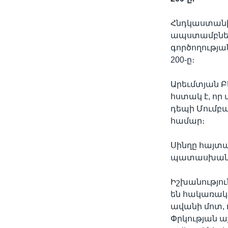
Հնդկաստանի
ապստամբները
գործողության
200-ը։
Արեւմտյան Բ
հստակ է, ո
դեպի Մումբա
համար։
Սինղը հայտա
պատասխանա
Իշխանությու
են հակառակ
ավանի մոտ,
Փրկության ա