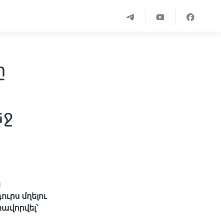
ը
եջ
ն
ւրս մղելու
րավորվել՝