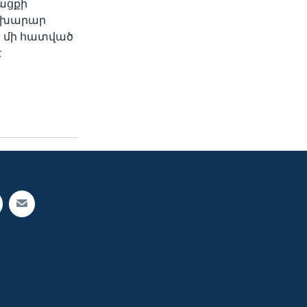
նացքի
նախարար
ց մի հատված
է