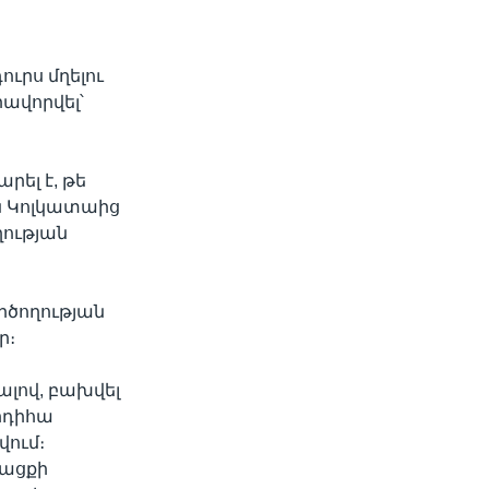
ն
ւրս մղելու
րավորվել՝
ել է, թե
ն Կոլկատաից
ղության
ործողության
ր։
ալով, բախվել
րդիհա
ում։
նացքի